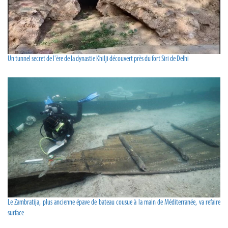
Un tunnel secret de l'ère de la dynastie Khilji découvert près du fort Siri de Delhi
Le Zambratija, plus ancienne épave de bateau cousue à la main de Méditerranée, va refaire
surface