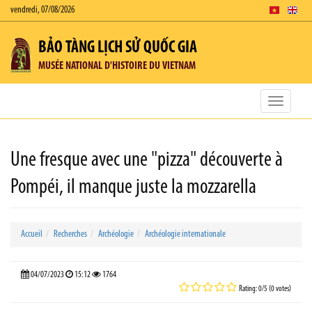
vendredi, 07/08/2026
BẢO TÀNG LỊCH SỬ QUỐC GIA
MUSÉE NATIONAL D'HISTOIRE DU VIETNAM
Toggle
navigatio
Une fresque avec une "pizza" découverte à
Pompéi, il manque juste la mozzarella
Accueil
Recherches
Archéologie
Archéologie internationale
04/07/2023
15:12
1764
Rating: 0/5 (0 votes)