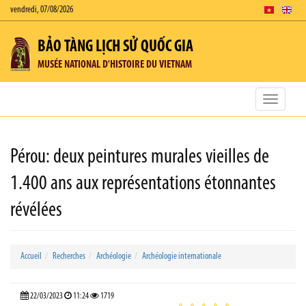
vendredi, 07/08/2026
BẢO TÀNG LỊCH SỬ QUỐC GIA
MUSÉE NATIONAL D'HISTOIRE DU VIETNAM
Toggle
navigatio
Pérou: deux peintures murales vieilles de
1.400 ans aux représentations étonnantes
révélées
Accueil
Recherches
Archéologie
Archéologie internationale
22/03/2023
11:24
1719