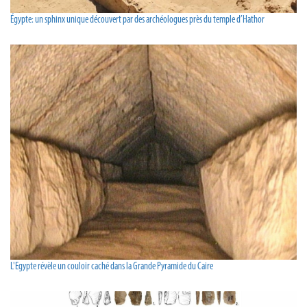
Égypte: un sphinx unique découvert par des archéologues près du temple d’Hathor
L'Egypte révèle un couloir caché dans la Grande Pyramide du Caire