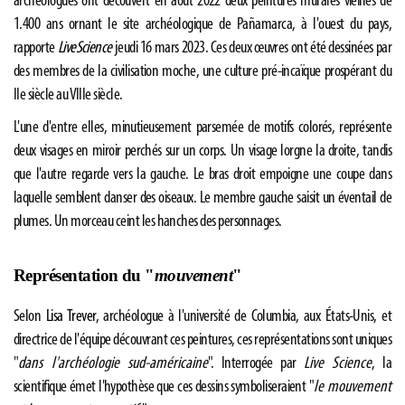
archéologues ont découvert en août 2022 deux peintures murales vieilles de
1.400 ans ornant le site archéologique de Pañamarca, à l'ouest du pays,
rapporte
LiveScience
jeudi 16 mars 2023. Ces deux œuvres ont été dessinées par
des membres de la civilisation moche, une culture pré-incaïque prospérant du
IIe siècle au VIIIe siècle.
L'une d'entre elles, minutieusement parsemée de motifs colorés, représente
deux visages en miroir perchés sur un corps. Un visage lorgne la droite, tandis
que l'autre regarde vers la gauche. Le bras droit empoigne une coupe dans
laquelle semblent danser des oiseaux. Le membre gauche saisit un éventail de
plumes. Un morceau ceint les hanches des personnages.
Représentation du "
mouvement
"
Selon
Lisa Trever
, archéologue à l'université de Columbia, aux États-Unis, et
directrice de l'équipe découvrant ces peintures, ces représentations sont uniques
"
dans l'archéologie sud-américaine
". Interrogée par
Live Science
, la
scientifique émet l'hypothèse que ces dessins symboliseraient "
le mouvement