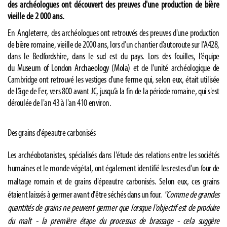
des archéologues ont découvert des preuves d'une production de bière
vieille de 2 000 ans.
En
Angleterre
, des archéologues ont retrouvés des preuves d'une production
de
bière
romaine, vieille de 2000 ans, lors d’un chantier d’autoroute sur l’A428,
dans le Bedfordshire, dans le sud est du pays. Lors des fouilles, l’équipe
du
Museum of London Archaeology (Mola)
et de l'unité archéologique de
Cambridge ont retrouvé les vestiges d'une ferme qui, selon eux, était utilisée
de l’âge de Fer, vers 800 avant JC, jusqu’à la fin de la période romaine, qui s'est
déroulée de l'an 43 à l'an 410 environ.
Des grains d'épeautre carbonisés
Les archéobotanistes, spécialisés dans l'étude des relations entre les sociétés
humaines et le monde végétal, ont également identifié les restes d'un four de
maltage romain et de grains d'épeautre carbonisés. Selon eux, ces grains
étaient laissés à germer avant d'être séchés dans un four.
"Comme de grandes
quantités de grains ne peuvent germer que lorsque l'objectif est de produire
du malt - la première étape du processus de brassage - cela suggère