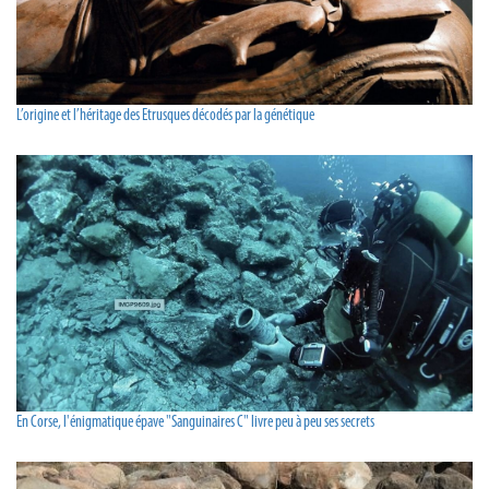
L’origine et l’héritage des Etrusques décodés par la génétique
En Corse, l'énigmatique épave "Sanguinaires C" livre peu à peu ses secrets