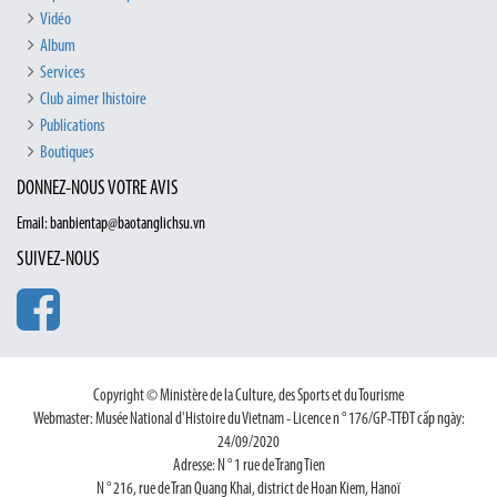
Vidéo
Album
Services
Club aimer lhistoire
Publications
Boutiques
DONNEZ-NOUS VOTRE AVIS
Email: banbientap@baotanglichsu.vn
SUIVEZ-NOUS
Copyright © Ministère de la Culture, des Sports et du Tourisme
Webmaster: Musée National d'Histoire du Vietnam - Licence n ° 176/GP-TTĐT cấp ngày:
24/09/2020
Adresse: N ° 1 rue de Trang Tien
N ° 216, rue de Tran Quang Khai, district de Hoan Kiem, Hanoï