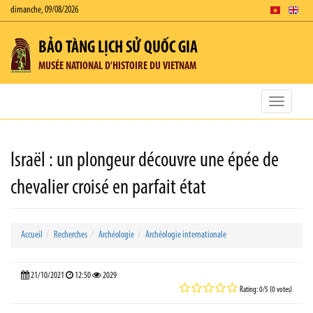
dimanche, 09/08/2026
BẢO TÀNG LỊCH SỬ QUỐC GIA
MUSÉE NATIONAL D'HISTOIRE DU VIETNAM
Toggle
navigatio
Israël : un plongeur découvre une épée de
chevalier croisé en parfait état
Accueil
Recherches
Archéologie
Archéologie internationale
21/10/2021
12:50
2029
Rating: 0/5 (0 votes)