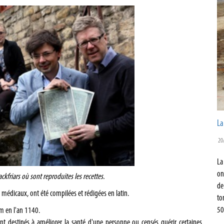
La
20
La
on
ackfriars où sont reproduites les recettes.
de
s médicaux, ont été compilées et rédigées en latin.
to
50
m en l'an 1140.
ient destinés à améliorer la santé d'une personne ou censés guérir certaines