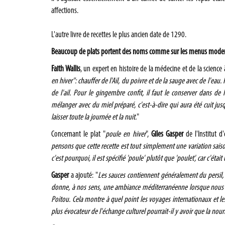
affections.
L'autre livre de recettes le plus ancien date de 1290.
Beaucoup de plats portent des noms comme sur les menus modern
Faith Wallis
, un expert en histoire de la médecine et de la science
en hiver": chauffer de l'Ail, du poivre et de la sauge avec de l'eau
de l'ail. Pour le gingembre confit, il faut le conserver dans de 
mélanger avec du miel préparé, c'est-à-dire qui aura été cuit jusq
laisser toute la journée et la nuit.
"
Concernant le plat "
poule en hiver
",
Giles Gasper
de l'Institut d
pensons que cette recette est tout simplement une variation saisonn
c'est pourquoi, il est spécifié 'poule' plutôt que 'poulet', car c'ét
Gasper
a ajouté: "
Les sauces contiennent généralement du persil, d
donne, à nos sens, une ambiance méditerranéenne lorsque nous les
Poitou. Cela montre à quel point les voyages internationaux et l
plus évocateur de l'échange culturel pourrait-il y avoir que la nourr