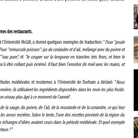
es des restaurants.
 à l'Université McGill, a donné quelques exemples de traduction: "
Pour "poule
. Pour "minuscule poisson": jus de coriandre et d'ail, mélangé avec du poivre et
l'"eau pure",
et
"le couper sur la longueur en tranches très fines, et bien le
u'à être collant puis écrémé. Il faut bien l'enrober de miel avec les mains, et
'études médiévales et modernes à l'Université de Durham a déclaré: "
Nous
ière; ils utilisaient les ingrédients disponibles dans les mois les plus froids.
ait un oiseau plus âgé à ce moment de l'année
".
e la sauge, du poivre, de l'ail, de la moutarde et de la coriandre, ce qui leur
 avons recréées. Selon le texte, l'une des recettes provient de la région du
es échanges d'idées avaient cours dans la période médiévale. Et quel exemple
iture ?
"