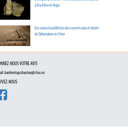
à Dra Abou el-Naga
Des ruines bouddhistes découvertes dans le désert
du Taklamakan en Chine
NNEZ-NOUS VOTRE AVIS
ail: banbientap@baotanglichsu.vn
IVEZ-NOUS