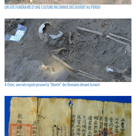
UN SITE FUNÉRAIRE D'UNE CULTURE INCONNUE DÉCOUVERT AU PÉROU
A Ostie, une nécropole prouve la "liberté" des Romains devant la mort