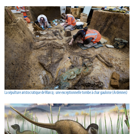
La sépulture aristocratique de Warcq : une exceptionnelle tombe à char gauloise (Ardennes)