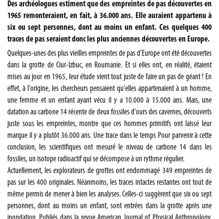
Des archéologues estiment que des empreintes de pas découvertes en
1965 remonteraient, en fait, à 36.000 ans. Elle auraient appartenu à
six ou sept personnes, dont au moins un enfant. Ces quelques 400
traces de pas seraient donc les plus anciennes découvertes en Europe.
Quelques-unes des plus vieilles empreintes de pas d'Europe ont été découvertes
dans la grotte de Ciur-Izbuc, en Roumanie. Et si elles ont, en réalité, étaient
mises au jour en 1965, leur étude vient tout juste de faire un pas de géant ! En
effet, à l'origine, les chercheurs pensaient qu'elles appartenaient à un homme,
une femme et un enfant ayant vécu il y a 10.000 à 15.000 ans. Mais, une
datation au carbone 14 récente de deux fossiles d'ours des cavernes, découverts
juste sous les empreintes, montre que ces hommes primitifs ont laissé leur
marque il y a plutôt 36.000 ans. Une trace dans le temps Pour parvenir à cette
conclusion, les scientifiques ont mesuré le niveau de carbone 14 dans les
fossiles, un isotope radioactif qui se décompose à un rythme régulier.
Actuellement, les explorateurs de grottes ont endommagé 349 empreintes de
pas sur les 400 originales. Néanmoins, les traces intactes restantes ont tout de
même permis de mener à bien les analyses. Celles-ci suggèrent que six ou sept
personnes, dont au moins un enfant, sont entrées dans la grotte après une
inondation. Publiés dans la revue American Journal of Physical Anthropology,