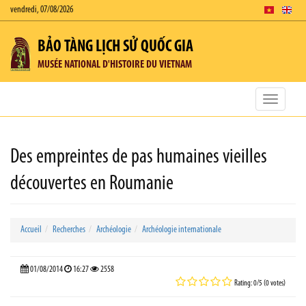
vendredi, 07/08/2026
BẢO TÀNG LỊCH SỬ QUỐC GIA
MUSÉE NATIONAL D'HISTOIRE DU VIETNAM
Toggle
navigatio
Des empreintes de pas humaines vieilles
découvertes en Roumanie
Accueil
Recherches
Archéologie
Archéologie internationale
01/08/2014
16:27
2558
Rating: 0/5 (0 votes)