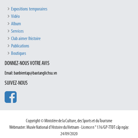
Expositions temporaires
Vidéo
Album
Services
Club aimer lhistoire
Publications
Boutiques
DONNEZ-NOUS VOTRE AVIS
Email: banbientap@baotanglichsu.vn
SUIVEZ-NOUS
Copyright © Ministère de la Culture, des Sports et du Tourisme
Webmaster: Musée National d'Histoire du Vietnam - Licence n ° 176/GP-TTĐT cấp ngày:
24/09/2020