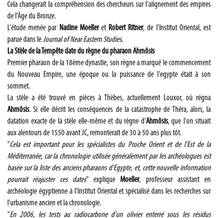
Cela changerait la compréhension des chercheurs sur l'alignement des empires
de l'Âge du Bronze.
L'étude menée par
Nadine Moeller
et
Robert Ritner
, de l'Institut Oriental, est
parue dans le
Journal of Near Eastern Studies
.
La Stèle de la Tempête date du règne du pharaon Ahmôsis
Premier pharaon de la 18ème dynastie, son règne a marqué le commencement
du Nouveau Empire, une époque ou la puissance de l'egypte était à son
sommet.
La stèle a été trouvé en pièces à Thèbes, actuellement Louxor, où régna
Ahmôsis
. Si elle décrit les conséquences de la catastrophe de Théra, alors, la
datation exacte de la stèle elle-même et du règne d'
Ahmôsis
, que l'on situait
aux alentours de 1550 avant JC, remonterait de 30 à 50 ans plus tôt.
"
Cela est important pour les spécialistes du Proche Orient et de l'Est de la
Méditerranée, car la chronologie utilisée généralement par les archéologues est
basée sur la liste des anciens pharaons d'Egypte, et, cette nouvelle information
pourrait réajuster ces dates
" explique
Moeller
, professeur assistant en
archéologie égyptienne à l'Institut Oriental et spécialisé dans les recherches sur
l'urbanisme ancien et la chronologie.
"
En 2006, les tests au radiocarbone d'un olivier enterré sous les résidus