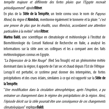
tempête majeure et différente des fortes pluies que l'Egypte recevait
périodiquement
" ajoute
Ritner
.
En plus de la
Stèle de la Tempête
, un texte connu sous le nom de
Papyrus
Rhind
, du règne d'
Ahmôsis
, mentionne également le tonnerre et la pluie: "
c'est
une preuve de plus que les érudits, sous Ahmôsis, accordaient une attention
particulière à la météo
" selon
Ritner
.
Marina Baldi
, une scientifique en climatologie et météorologie à l'Institut de
Biométéorologie du Conseil National de Recherche en Italie, a analysé les
informations sur la stèle avec ses collègues et les a comparé avec des faits
météorologiques connus en Egypte.
"La Dépression de la Mer Rouge
" (Red Sea Trough) est un phénomène météo
dominant dans la région; il apporte de l'air sec et chaud depuis l'Est de l'Afrique
Lorsqu'il est perturbé, ce système peut donner des intempéries, de fortes
précipitations et des crues éclairs, similaires à ce qui est rapporté sur la
Stèle de
la Tempête
.
"
Une modification dans la circulation atmosphérique, après l'éruption, a pu
entrainer un changement dans le régime des précipitations de la région. Ainsi,
l'épisode décrit sur la stèle pourrait être une conséquence de ces changements
climatologiques
" explique
Baldi
.