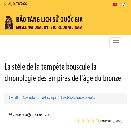
jeudi, 06/08/2026
BẢO TÀNG LỊCH SỬ QUỐC GIA
MUSÉE NATIONAL D'HISTOIRE DU VIETNAM
Toggle
navigatio
La stèle de la tempête bouscule la
chronologie des empires de l'âge du bronze
Accueil
Recherches
Archéologie
Archéologie internationale
25/04/2014
16:53
2532
Rating: 0/5 (0 votes)