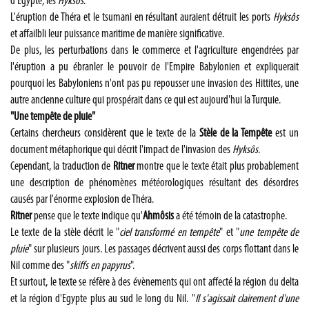
d'Egypte, les
Hyksôs
.
L'éruption de Théra et le tsumani en résultant auraient détruit les ports
Hyksôs
et affailbli leur puissance maritime de manière significative.
De plus, les perturbations dans le commerce et l'agriculture engendrées par
l'éruption a pu ébranler le pouvoir de l'Empire Babylonien et expliquerait
pourquoi les Babyloniens n'ont pas pu repousser une invasion des Hittites, une
autre ancienne culture qui prospérait dans ce qui est aujourd'hui la Turquie.
"Une tempête de pluie"
Certains chercheurs considèrent que le texte de la
Stèle de la Tempête
est un
document métaphorique qui décrit l'impact de l'invasion des
Hyksôs
.
Cependant, la traduction de
Ritner
montre que le texte était plus probablement
une description de phénomènes météorologiques résultant des désordres
causés par l'énorme explosion de Théra.
Ritner
pense que le texte indique qu'
Ahmôsis
a été témoin de la catastrophe.
Le texte de la stèle décrit le "
ciel transformé en tempête
" et "
une tempête de
pluie
" sur plusieurs jours. Les passages décrivent aussi des corps flottant dans le
Nil comme des "
skiffs en papyrus
".
Et surtout, le texte se réfère à des évènements qui ont affecté la région du delta
et la région d'Egypte plus au sud le long du Nil. "
Il s'agissait clairement d'une