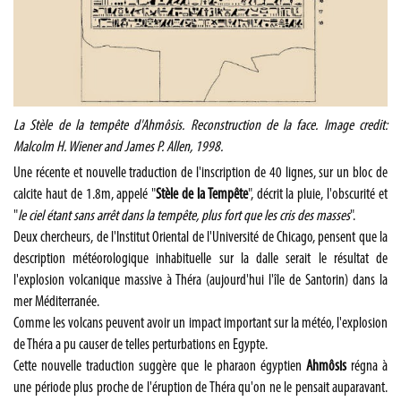
La Stèle de la tempête d'Ahmôsis. Reconstruction de la face. Image credit:
Malcolm H. Wiener and James P. Allen, 1998.
Une récente et nouvelle traduction de l'inscription de 40 lignes, sur un bloc de
calcite haut de 1.8m, appelé "
Stèle de la Tempête
", décrit la pluie, l'obscurité et
"
le ciel étant sans arrêt dans la tempête, plus fort que les cris des masses
".
Deux chercheurs, de l'Institut Oriental de l'Université de Chicago, pensent que la
description météorologique inhabituelle sur la dalle serait le résultat de
l'explosion volcanique massive à Théra (aujourd'hui l'île de Santorin) dans la
mer Méditerranée.
Comme les volcans peuvent avoir un impact important sur la météo, l'explosion
de Théra a pu causer de telles perturbations en Egypte.
Cette nouvelle traduction suggère que le pharaon égyptien
Ahmôsis
régna à
une période plus proche de l'éruption de Théra qu'on ne le pensait auparavant.