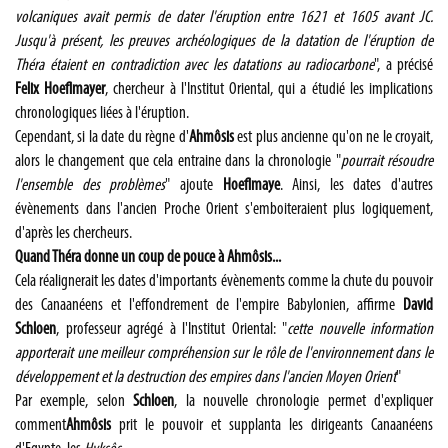
volcaniques avait permis de dater l'éruption entre 1621 et 1605 avant JC.
Jusqu'à présent, les preuves archéologiques de la datation de l'éruption de
Théra étaient en contradiction avec les datations au radiocarbone
", a précisé
Felix Hoeflmayer
, chercheur à l'Institut Oriental, qui a étudié les implications
chronologiques liées à l'éruption.
Cependant, si la date du règne d'
Ahmôsis
est plus ancienne qu'on ne le croyait,
alors le changement que cela entraine dans la chronologie "
pourrait résoudre
l'ensemble des problèmes
" ajoute
Hoeflmaye
. Ainsi, les dates d'autres
évènements dans l'ancien Proche Orient s'emboiteraient plus logiquement,
d'après les chercheurs.
Quand Théra donne un coup de pouce à Ahmôsis...
Cela réalignerait les dates d'importants évènements comme la chute du pouvoir
des Canaanéens et l'effondrement de l'empire Babylonien, affirme
David
Schloen
, professeur agrégé à l'Institut Oriental: "
cette nouvelle information
apporterait une meilleur compréhension sur le rôle de l'environnement dans le
développement et la destruction des empires dans l'ancien Moyen Orient
"
Par exemple, selon
Schloen
, la nouvelle chronologie permet d'expliquer
comment
Ahmôsis
prit le pouvoir et supplanta les dirigeants Canaanéens