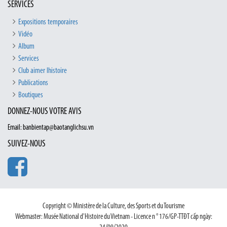
SERVICES
Expositions temporaires
Vidéo
Album
Services
Club aimer lhistoire
Publications
Boutiques
DONNEZ-NOUS VOTRE AVIS
Email: banbientap@baotanglichsu.vn
SUIVEZ-NOUS
Copyright © Ministère de la Culture, des Sports et du Tourisme
Webmaster: Musée National d'Histoire du Vietnam - Licence n ° 176/GP-TTĐT cấp ngày: