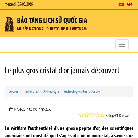
mercredi, 05/08/2026
BẢO TÀNG LỊCH SỬ QUỐC GIA
MUSÉE NATIONAL D'HISTOIRE DU VIETNAM
Toggle
navigatio
Le plus gros cristal d'or jamais découvert
Accueil
Recherches
Archéologie
Archéologie internationale
14/04/2014
09:17
2857
Rating: 0/5 (0 votes)
En vérifiant l'authenticité d'une grosse pépite d'or, des scientifiques
américains ont constaté qu'il s'agissait d'un monocristal, à savoir une