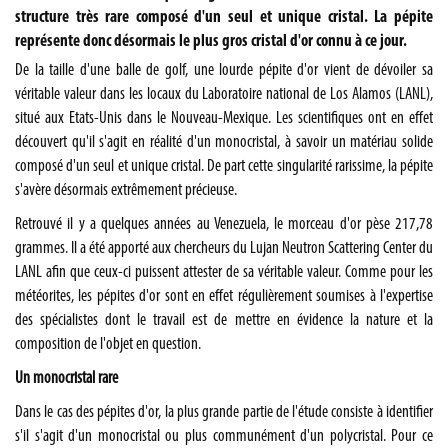
structure très rare composé d'un seul et unique cristal. La pépite
représente donc désormais le plus gros cristal d'or connu à ce jour.
De la taille d'une balle de golf, une lourde pépite d'or vient de dévoiler sa
véritable valeur dans les locaux du Laboratoire national de Los Alamos (LANL),
situé aux Etats-Unis dans le Nouveau-Mexique. Les scientifiques ont en effet
découvert qu'il s'agit en réalité d'un monocristal, à savoir un matériau solide
composé d'un seul et unique cristal. De part cette singularité rarissime, la pépite
s'avère désormais extrêmement précieuse.
Retrouvé il y a quelques années au Venezuela, le morceau d'or pèse 217,78
grammes. Il a été apporté aux chercheurs du Lujan Neutron Scattering Center du
LANL afin que ceux-ci puissent attester de sa véritable valeur. Comme pour les
météorites, les pépites d'or sont en effet régulièrement soumises à l'expertise
des spécialistes dont le travail est de mettre en évidence la nature et la
composition de l'objet en question.
Un monocristal rare
Dans le cas des pépites d'or, la plus grande partie de l'étude consiste à identifier
s'il s'agit d'un monocristal ou plus communément d'un polycristal. Pour ce