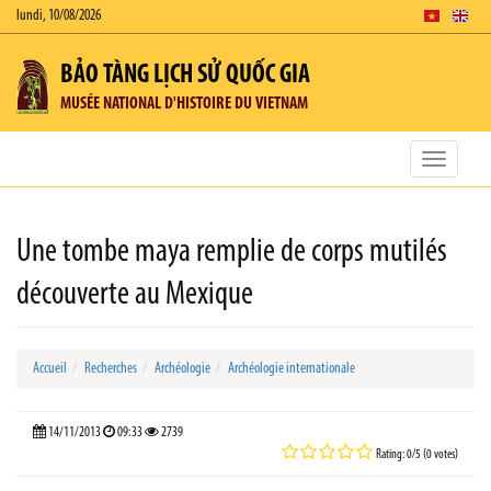
lundi, 10/08/2026
BẢO TÀNG LỊCH SỬ QUỐC GIA
MUSÉE NATIONAL D'HISTOIRE DU VIETNAM
Toggle
navigatio
Une tombe maya remplie de corps mutilés
découverte au Mexique
Accueil
Recherches
Archéologie
Archéologie internationale
14/11/2013
09:33
2739
Rating: 0/5 (0 votes)