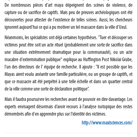
De nombreuses pièces d'art maya dépeignent des scènes de violence, de
capture ou de sacrifice de captifs. Mais peu de preuves archéologiques ont été
découvertes pour attester de l'existence de telles scènes. Aussi, les chercheurs
ignorent aujourd'hui ce qui a pu motiver un tel massacre dans la ville d'Uxul.
Néanmoins, les spécialistes ont déjà certaines hypothèses. "Tuer et découper ses
victimes peut être soit un acte rituel (probablement une sorte de sacrifice dans
une situation extrêmement dramatique pour la communauté), ou un acte
macabre d'extermination publique" explique au Huffington Post Nikolai Grube,
l'un des directeurs de l' équipe de recherche. Il ajoute : "Il est possible que les
Mayas aient voulu anéantir une famille particulière, ou un groupe de captifs, et
que ce massacre ait été perpétré à une telle échelle et dans un quartier central
de la ville comme une sorte de déclaration politique".
Mais il faudra poursuivre les recherches avant de pouvoir en dire davantage. Les
experts envisagent désormais d’avoir recours à l'analyse isotopique des restes
démembrés afin d'en apprendre plus sur l'identité des victimes.
http://www.maxisciences.com/