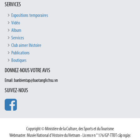
SERVICES
Expositions temporaires
Vidéo
Album
Services
Club aimer lhistoire
Publications
Boutiques
DONNEZ-NOUS VOTRE AVIS
Email: banbientap@baotanglichsu.vn
SUIVEZ-NOUS
Copyright © Ministère de la Culture, des Sports et du Tourisme
Webmaster: Musée National d'Histoire du Vietnam - Licence n ° 176/GP-TTĐT cấp ngày: