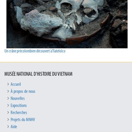
Un crâne précolombien découvert à Tlatelolco
MUSÉE NATIONAL D’HISTOIRE DU VIETNAM
Accueil
À propos de nous
Nouvelles
Expositions
Recherches
Projets du MNHV
Aide