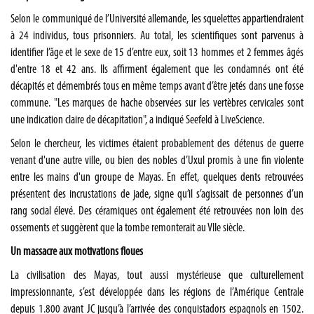
Selon le communiqué de l’Université allemande, les squelettes appartiendraient
à 24 individus, tous prisonniers. Au total, les scientifiques sont parvenus à
identifier l’âge et le sexe de 15 d’entre eux, soit 13 hommes et 2 femmes âgés
d'entre 18 et 42 ans. Ils affirment également que les condamnés ont été
décapités et démembrés tous en même temps avant d’être jetés dans une fosse
commune. "Les marques de hache observées sur les vertèbres cervicales sont
une indication claire de décapitation", a indiqué Seefeld à LiveScience.
Selon le chercheur, les victimes étaient probablement des détenus de guerre
venant d'une autre ville, ou bien des nobles d’Uxul promis à une fin violente
entre les mains d'un groupe de Mayas. En effet, quelques dents retrouvées
présentent des incrustations de jade, signe qu’il s’agissait de personnes d’un
rang social élevé. Des céramiques ont également été retrouvées non loin des
ossements et suggèrent que la tombe remonterait au VIIe siècle.
Un massacre aux motivations floues
La civilisation des Mayas, tout aussi mystérieuse que culturellement
impressionnante, s’est développée dans les régions de l’Amérique Centrale
depuis 1.800 avant JC jusqu’à l’arrivée des conquistadors espagnols en 1502.