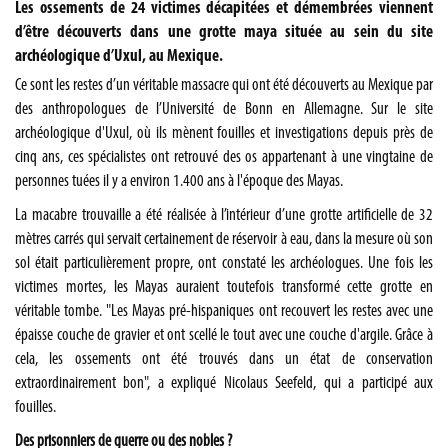
Les ossements de 24 victimes décapitées et démembrées viennent
d’être découverts dans une grotte maya située au sein du site
archéologique d’Uxul, au Mexique.
Ce sont les restes d’un véritable massacre qui ont été découverts au Mexique par
des anthropologues de l’Université de Bonn en Allemagne. Sur le site
archéologique d'Uxul, où ils mènent fouilles et investigations depuis près de
cinq ans, ces spécialistes ont retrouvé des os appartenant à une vingtaine de
personnes tuées il y a environ 1.400 ans à l'époque des Mayas.
La macabre trouvaille a été réalisée à l’intérieur d’une grotte artificielle de 32
mètres carrés qui servait certainement de réservoir à eau, dans la mesure où son
sol était particulièrement propre, ont constaté les archéologues. Une fois les
victimes mortes, les Mayas auraient toutefois transformé cette grotte en
véritable tombe. "Les Mayas pré-hispaniques ont recouvert les restes avec une
épaisse couche de gravier et ont scellé le tout avec une couche d'argile. Grâce à
cela, les ossements ont été trouvés dans un état de conservation
extraordinairement bon", a expliqué Nicolaus Seefeld, qui a participé aux
fouilles.
Des prisonniers de guerre ou des nobles ?