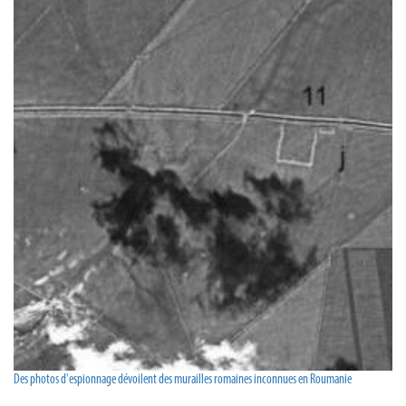
Des photos d'espionnage dévoilent des murailles romaines inconnues en Roumanie