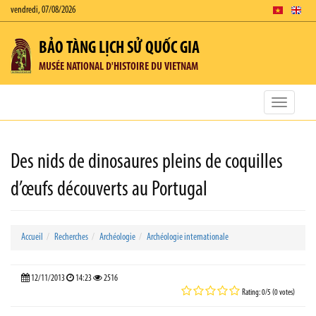
vendredi, 07/08/2026
BẢO TÀNG LỊCH SỬ QUỐC GIA
MUSÉE NATIONAL D'HISTOIRE DU VIETNAM
Toggle
navigatio
Des nids de dinosaures pleins de coquilles
d’œufs découverts au Portugal
Accueil
Recherches
Archéologie
Archéologie internationale
12/11/2013
14:23
2516
Rating: 0/5 (0 votes)