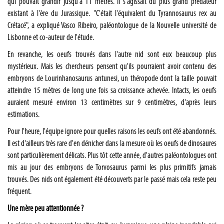
qui pouvait grandir jusqu'à 11 mètres. Il s'agissait du plus grand prédateur
existant à l'ère du Jurassique. "C'était l'équivalent du Tyrannosaurus rex au
Crétacé", a expliqué Vasco Ribeiro, paléontologue de la Nouvelle université de
Lisbonne et co-auteur de l'étude.
En revanche, les oeufs trouvés dans l'autre nid sont eux beaucoup plus
mystérieux. Mais les chercheurs pensent qu'ils pourraient avoir contenu des
embryons de Lourinhanosaurus antunesi, un théropode dont la taille pouvait
atteindre 15 mètres de long une fois sa croissance achevée. Intacts, les oeufs
auraient mesuré environ 13 centimètres sur 9 centimètres, d'après leurs
estimations.
Pour l'heure, l'équipe ignore pour quelles raisons les oeufs ont été abandonnés.
Il est d'ailleurs très rare d'en dénicher dans la mesure où les oeufs de dinosaures
sont particulièrement délicats. Plus tôt cette année, d'autres paléontologues ont
mis au jour des embryons de Torvosaurus parmi les plus primitifs jamais
trouvés. Des nids ont également été découverts par le passé mais cela reste peu
fréquent.
Une mère peu attentionnée ?