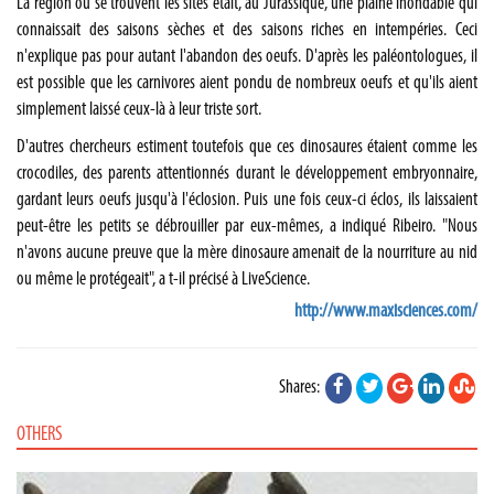
La région où se trouvent les sites était, au Jurassique, une plaine inondable qui
connaissait des saisons sèches et des saisons riches en intempéries. Ceci
n'explique pas pour autant l'abandon des oeufs. D'après les paléontologues, il
est possible que les carnivores aient pondu de nombreux oeufs et qu'ils aient
simplement laissé ceux-là à leur triste sort.
D'autres chercheurs estiment toutefois que ces dinosaures étaient comme les
crocodiles, des parents attentionnés durant le développement embryonnaire,
gardant leurs oeufs jusqu'à l'éclosion. Puis une fois ceux-ci éclos, ils laissaient
peut-être les petits se débrouiller par eux-mêmes, a indiqué Ribeiro. "Nous
n'avons aucune preuve que la mère dinosaure amenait de la nourriture au nid
ou même le protégeait", a t-il précisé à LiveScience.
http://www.maxisciences.com/
Shares:
OTHERS