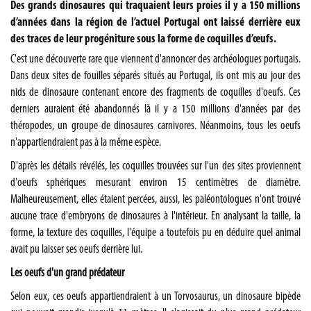
Des grands dinosaures qui traquaient leurs proies il y a 150 millions
d’années dans la région de l’actuel Portugal ont laissé derrière eux
des traces de leur progéniture sous la forme de coquilles d’œufs.
C'est une découverte rare que viennent d'annoncer des archéologues portugais.
Dans deux sites de fouilles séparés situés au Portugal, ils ont mis au jour des
nids de dinosaure contenant encore des fragments de coquilles d'oeufs. Ces
derniers auraient été abandonnés là il y a 150 millions d'années par des
théropodes, un groupe de dinosaures carnivores. Néanmoins, tous les oeufs
n'appartiendraient pas à la même espèce.
D'après les détails révélés, les coquilles trouvées sur l'un des sites proviennent
d'oeufs sphériques mesurant environ 15 centimètres de diamètre.
Malheureusement, elles étaient percées, aussi, les paléontologues n'ont trouvé
aucune trace d'embryons de dinosaures à l'intérieur. En analysant la taille, la
forme, la texture des coquilles, l'équipe a toutefois pu en déduire quel animal
avait pu laisser ses oeufs derrière lui.
Les oeufs d'un grand prédateur
Selon eux, ces oeufs appartiendraient à un Torvosaurus, un dinosaure bipède