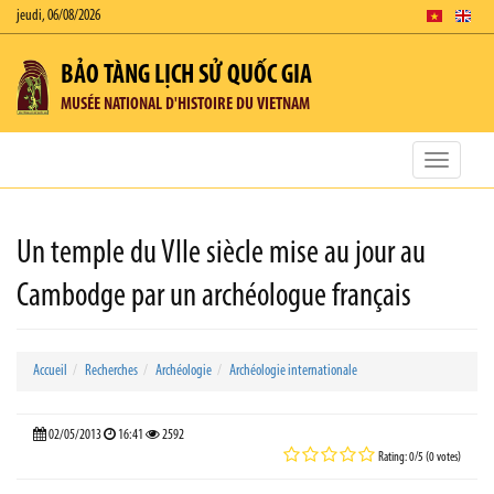
jeudi, 06/08/2026
BẢO TÀNG LỊCH SỬ QUỐC GIA
MUSÉE NATIONAL D'HISTOIRE DU VIETNAM
Toggle
navigatio
Un temple du VIIe siècle mise au jour au
Cambodge par un archéologue français
Accueil
Recherches
Archéologie
Archéologie internationale
02/05/2013
16:41
2592
Rating: 0/5 (0 votes)