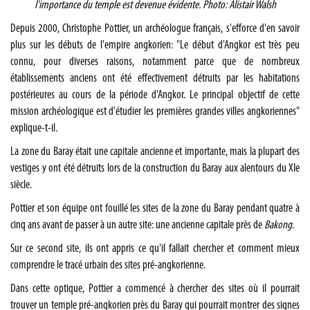
l'importance du temple est devenue évidente. Photo: Alistair Walsh
Depuis 2000, Christophe Pottier, un archéologue français, s'efforce d'en savoir
plus sur les débuts de l'empire angkorien: "Le début d'Angkor est très peu
connu, pour diverses raisons, notamment parce que de nombreux
établissements anciens ont été effectivement détruits par les habitations
postérieures au cours de la période d'Angkor. Le principal objectif de cette
mission archéologique est d'étudier les premières grandes villes angkoriennes"
explique-t-il.
La zone du Baray était une capitale ancienne et importante, mais la plupart des
vestiges y ont été détruits lors de la construction du Baray aux alentours du XIe
siècle.
Pottier et son équipe ont fouillé les sites de la zone du Baray pendant quatre à
cinq ans avant de passer à un autre site: une ancienne capitale près de
Bakong
.
Sur ce second site, ils ont appris ce qu'il fallait chercher et comment mieux
comprendre le tracé urbain des sites pré-angkorienne.
Dans cette optique, Pottier a commencé à chercher des sites où il pourrait
trouver un temple pré-angkorien près du Baray qui pourrait montrer des signes