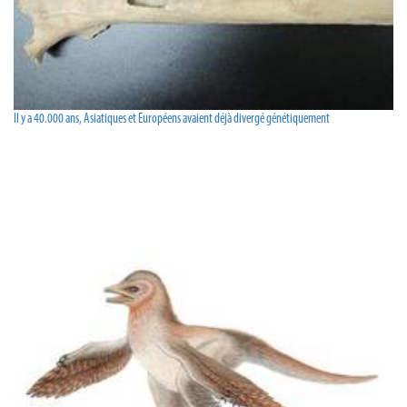
Il y a 40.000 ans, Asiatiques et Européens avaient déjà divergé génétiquement