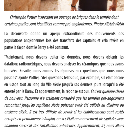
Christophe Pottier inspectant un ouvrage de briques dans le temple dont
certaines parties sont identifiées comme pré-angkoriennes. Photo: Alistair Walsh
La découverte donne un aperçu extraordinaire des mouvements des
populations angkoriennes lors des transferts des capitales et cela révèle en
partie la façon dont le Baray a été construit.
"Maintenant, nous devons traiter les données, nous devons obtenir les
datations radiométriques, nous devons analyser les céramiques que nous avons
trouvées. Ensuite, nous aurons les réponses aux questions que nous nous
posions" ajoute Pottier, "des questions telles que, par exemple, s'il était encore
en usage tout au long du VIIe siècle jusqu'à ses derniers jours lorsqu'il a été
enterré par le Baray. Et apparemment, la réponse est oui.
Et c'est quelque chose
de nouveau. Personne n'a vraiment considéré que les temples pré-angkoriens
remontant jusqu'au septième siècle puissent avoir été utilisés au dixième ou
onzième siècle. Il est très difficile de savoir si les établissements sont restés
occupés en permanence à Angkor, ou si c'était un mouvement de capitales avec
abandon successif des isntallations antérieures. Apparemment, ici, nous allons