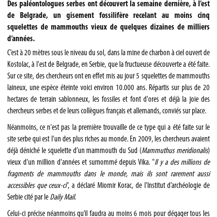
Des paléontologues serbes ont découvert la semaine dernière, à l’est
de Belgrade, un gisement fossilifère recelant au moins cinq
squelettes de mammouths vieux de quelques dizaines de milliers
d’années.
C’est à 20 mètres sous le niveau du sol, dans la mine de charbon à ciel ouvert de
Kostolac, à l'est de Belgrade, en
Serbie
, que la fructueuse découverte a été faite.
Sur ce site, des chercheurs ont en effet mis au jour 5 squelettes de mammouths
laineux, une espèce éteinte voici environ 10.000 ans. Répartis sur plus de 20
hectares de terrain sablonneux, les fossiles et font d'ores et déjà la joie des
chercheurs serbes et de leurs collègues français et allemands, conviés sur place.
Néanmoins, ce n'est pas la première trouvaille de ce type qui a été faite sur le
site serbe qui est l'un des plus riches au monde. En 2009, les chercheurs avaient
déjà déniché le squelette d’un mammouth du Sud (
Mammuthus meridionalis
)
vieux d'un million d'années et surnommé depuis Vika. "
Il y a des millions de
fragments de mammouths dans le monde, mais ils sont rarement aussi
accessibles que ceux-ci
", a déclaré Miomir Korac, de l'Institut d’archéologie de
Serbie cité par le
Daily Mail
.
Celui-ci précise néanmoins qu’il faudra au moins 6 mois pour dégager tous les