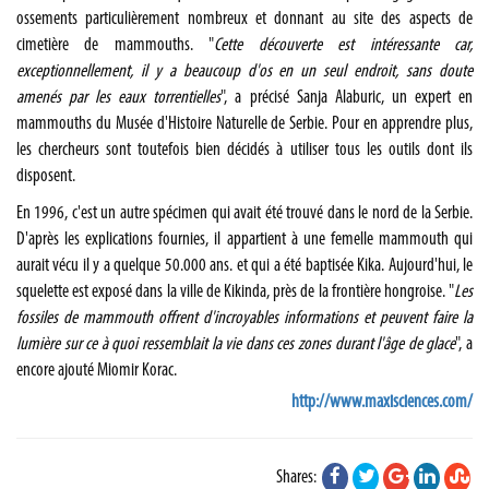
ossements particulièrement nombreux et donnant au site des aspects de
cimetière de mammouths. "
Cette découverte est intéressante car,
exceptionnellement, il y a beaucoup d'os en un seul endroit, sans doute
amenés par les eaux torrentielles
", a précisé Sanja Alaburic, un expert en
mammouths du Musée d'Histoire Naturelle de Serbie. Pour en apprendre plus,
les chercheurs sont toutefois bien décidés à utiliser tous les outils dont ils
disposent.
En 1996, c'est un autre spécimen qui avait été trouvé dans le nord de la Serbie.
D'après les explications fournies, il appartient à une femelle mammouth qui
aurait vécu il y a quelque 50.000 ans. et qui a été baptisée Kika. Aujourd'hui, le
squelette est exposé dans la ville de Kikinda, près de la frontière hongroise. "
Les
fossiles de mammouth offrent d'incroyables informations et peuvent faire la
lumière sur ce à quoi ressemblait la vie dans ces zones durant l'âge de glace
", a
encore ajouté Miomir Korac.
http://www.maxisciences.com/
Shares: