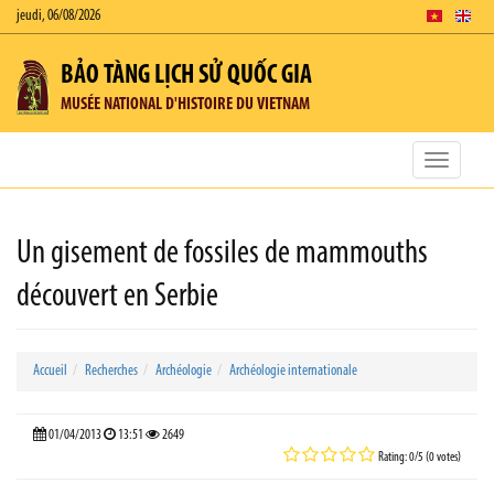
jeudi, 06/08/2026
BẢO TÀNG LỊCH SỬ QUỐC GIA
MUSÉE NATIONAL D'HISTOIRE DU VIETNAM
Toggle
navigatio
Un gisement de fossiles de mammouths
découvert en Serbie
Accueil
Recherches
Archéologie
Archéologie internationale
01/04/2013
13:51
2649
Rating: 0/5 (0 votes)