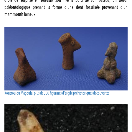
drôle de surprise en relevant son filet à bord de son bateau; un trésor
paléontologique prenant la forme d'une dent fossilisée provenant d'un
mammouth laineux!
Koutroulou Magoula: plus de 300 figurines d'argile préhistoriques découvertes