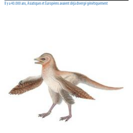
Il y a 40.000 ans, Asiatiques et Européens avaient déjà divergé génétiquement