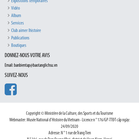
Expositions temporaires
Vidéo
Album
Services
Club aimer lhistoire
Publications
Boutiques
DONNEZ-NOUS VOTRE AVIS
Email: banbientap@baotanglichsu.vn
SUIVEZ-NOUS
Copyright © Ministère de la Culture, des Sports et du Tourisme
Webmaster: Musée National d'Histoire du Vietnam - Licence n ° 176/GP-TTĐT cấp ngày:
24/09/2020
Adresse: N ° 1 rue de Trang Tien