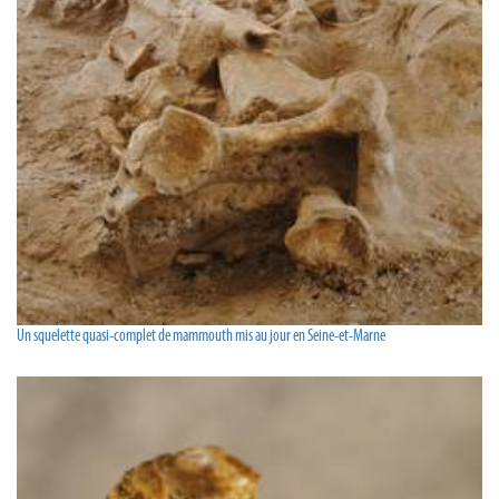
Un squelette quasi-complet de mammouth mis au jour en Seine-et-Marne