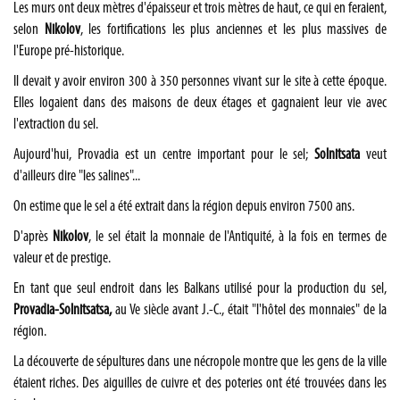
Les murs ont deux mètres d'épaisseur et trois mètres de haut, ce qui en feraient,
selon
Nikolov
, les fortifications les plus anciennes et les plus massives de
l'Europe pré-historique.
Il devait y avoir environ 300 à 350 personnes vivant sur le site à cette époque.
Elles logaient dans des maisons de deux étages et gagnaient leur vie avec
l'extraction du sel.
Aujourd'hui, Provadia est un centre important pour le sel;
Solnitsata
veut
d'ailleurs dire "les salines"...
On estime que le sel a été extrait dans la région depuis environ 7500 ans.
D'après
Nikolov
, le sel était la monnaie de l'Antiquité, à la fois en termes de
valeur et de prestige.
En tant que seul endroit dans les Balkans utilisé pour la production du sel,
Provadia-Solnitsatsa,
au Ve siècle avant J.-C., était "l'hôtel des monnaies" de la
région.
La découverte de sépultures dans une nécropole montre que les gens de la ville
étaient riches. Des aiguilles de cuivre et des poteries ont été trouvées dans les