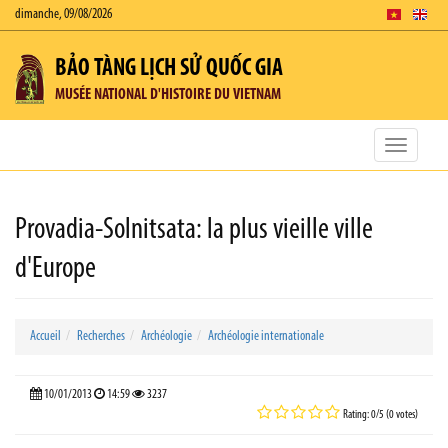
dimanche, 09/08/2026
BẢO TÀNG LỊCH SỬ QUỐC GIA
MUSÉE NATIONAL D'HISTOIRE DU VIETNAM
Toggle
navigatio
Provadia-Solnitsata: la plus vieille ville
d'Europe
Accueil
Recherches
Archéologie
Archéologie internationale
10/01/2013
14:59
3237
Rating: 0/5 (0 votes)