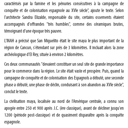
caractérisés par la famine et les pénuries consécutives à la campagne de
conquête et de colonisation espagnole au XVIe siècle", ajoute le texte. Selon
l'architecte Sandra Elizalde, responsable du site, certains ossements étaient
accompagnés d'offrandes "très humbles", comme des céramiques brutes,
témoignant d'une époque très pauvre.
L'INAH a précisé que San Miguelito était le site maya le plus important de la
région de Cancun, s'étendant sur près de 3 kilomètres. Il incluait alors la zone
archéologique d'El Rey, située à environ 2 kilomètres.
Ces deux communautés "devaient constituer un seul site de grande importance
pour le commerce dans la région. Le site était vaste et prospère. Puis, quand la
campagne de conquête et de colonisation des Espagnols a débuté, une seconde
phase a débuté, une phase de déclin, conduisant à son abandon au XVIe siècle",
conclut le texte.
La civilisation maya, localisée au nord de l'Amérique centrale, a connu son
apogée entre 250 et 900 après J.C. (ère classique), avant de décliner jusqu'en
1200 (période post-classique) et de quasiment disparaître après la conquête
espagnole.