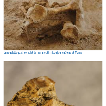
Un squelette quasi-complet de mammouth mis au jour en Seine-et-Marne