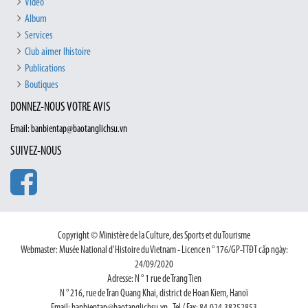
Vidéo
Album
Services
Club aimer lhistoire
Publications
Boutiques
DONNEZ-NOUS VOTRE AVIS
Email: banbientap@baotanglichsu.vn
SUIVEZ-NOUS
Copyright © Ministère de la Culture, des Sports et du Tourisme
Webmaster: Musée National d'Histoire du Vietnam - Licence n ° 176/GP-TTĐT cấp ngày:
24/09/2020
Adresse: N ° 1 rue de Trang Tien
N ° 216, rue de Tran Quang Khai, district de Hoan Kiem, Hanoï