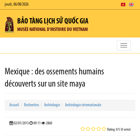
jeudi, 06/08/2026
BẢO TÀNG LỊCH SỬ QUỐC GIA
MUSÉE NATIONAL D'HISTOIRE DU VIETNAM
Toggle
navigatio
Mexique : des ossements humains
découverts sur un site maya
Accueil
Recherches
Archéologie
Archéologie internationale
02/01/2013
09:11
2860
Rating: 0/5 (0 votes)