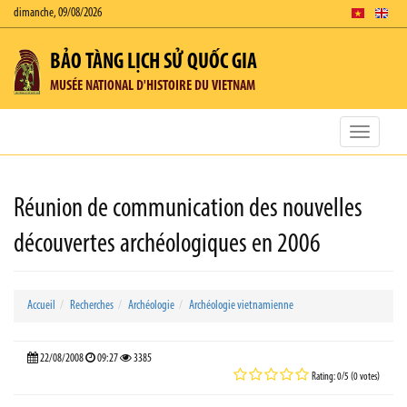
dimanche, 09/08/2026
BẢO TÀNG LỊCH SỬ QUỐC GIA
MUSÉE NATIONAL D'HISTOIRE DU VIETNAM
Toggle
navigatio
Réunion de communication des nouvelles
découvertes archéologiques en 2006
Accueil
Recherches
Archéologie
Archéologie vietnamienne
22/08/2008
09:27
3385
Rating: 0/5 (0 votes)