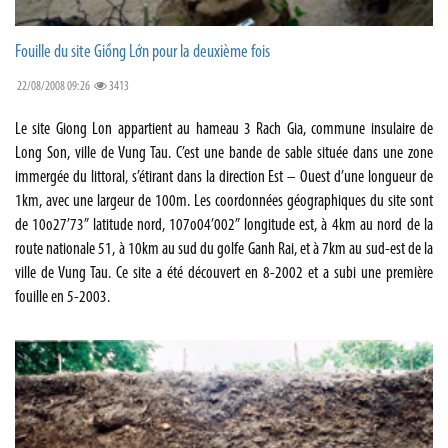
Fouille du site Giồng Lớn pour la deuxième fois
22/08/2008 09:26
3413
Le site Giong Lon appartient au hameau 3 Rach Gia, commune insulaire de
Long Son, ville de Vung Tau. C’est une bande de sable située dans une zone
immergée du littoral, s’étirant dans la direction Est – Ouest d’une longueur de
1km, avec une largeur de 100m. Les coordonnées géographiques du site sont
de 10o27’73” latitude nord, 107o04’002” longitude est, à 4km au nord de la
route nationale 51, à 10km au sud du golfe Ganh Rai, et à 7km au sud-est de la
ville de Vung Tau. Ce site a été découvert en 8-2002 et a subi une première
fouille en 5-2003.