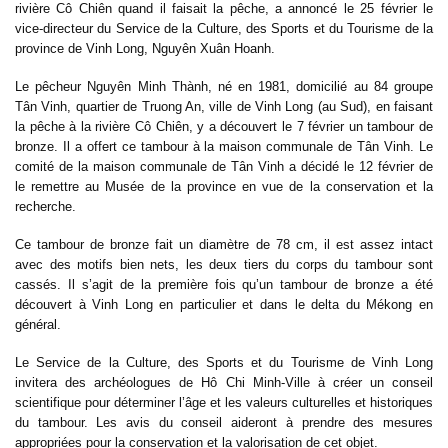
rivière Cô Chiên quand il faisait la pêche, a annoncé le 25 février le
vice-directeur du Service de la Culture, des Sports et du Tourisme de la
province de Vinh Long, Nguyên Xuân Hoanh.
Le pêcheur Nguyên Minh Thành, né en 1981, domicilié au 84 groupe
Tân Vinh, quartier de Truong An, ville de Vinh Long (au Sud), en faisant
la pêche à la rivière Cô Chiên, y a découvert le 7 février un tambour de
bronze. Il a offert ce tambour à la maison communale de Tân Vinh. Le
comité de la maison communale de Tân Vinh a décidé le 12 février de
le remettre au Musée de la province en vue de la conservation et la
recherche.
Ce tambour de bronze fait un diamètre de 78 cm, il est assez intact
avec des motifs bien nets, les deux tiers du corps du tambour sont
cassés. Il s’agit de la première fois qu’un tambour de bronze a été
découvert à Vinh Long en particulier et dans le delta du Mékong en
général.
Le Service de la Culture, des Sports et du Tourisme de Vinh Long
invitera des archéologues de Hô Chi Minh-Ville à créer un conseil
scientifique pour déterminer l’âge et les valeurs culturelles et historiques
du tambour. Les avis du conseil aideront à prendre des mesures
appropriées pour la conservation et la valorisation de cet objet.