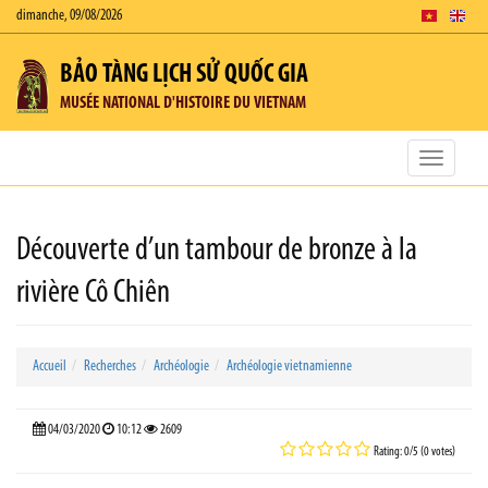
dimanche, 09/08/2026
BẢO TÀNG LỊCH SỬ QUỐC GIA
MUSÉE NATIONAL D'HISTOIRE DU VIETNAM
Toggle
navigatio
Découverte d’un tambour de bronze à la
rivière Cô Chiên
Accueil
Recherches
Archéologie
Archéologie vietnamienne
04/03/2020
10:12
2609
Rating: 0/5 (0 votes)