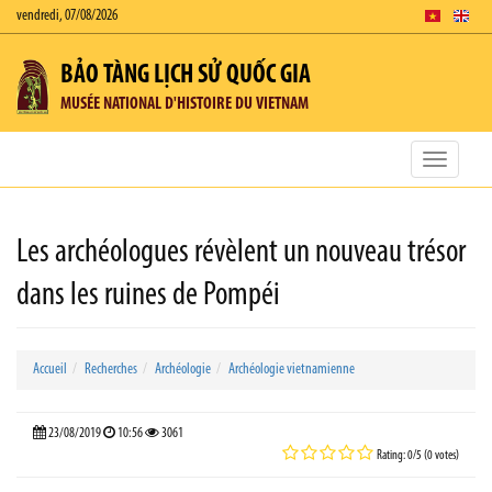
vendredi, 07/08/2026
BẢO TÀNG LỊCH SỬ QUỐC GIA
MUSÉE NATIONAL D'HISTOIRE DU VIETNAM
Toggle
navigatio
Les archéologues révèlent un nouveau trésor
dans les ruines de Pompéi
Accueil
Recherches
Archéologie
Archéologie vietnamienne
23/08/2019
10:56
3061
Rating: 0/5 (0 votes)