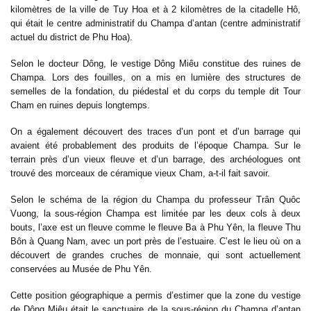
kilomètres de la ville de Tuy Hoa et à 2 kilomètres de la citadelle Hô,
qui était le centre administratif du Champa d’antan (centre administratif
actuel du district de Phu Hoa).
Selon le docteur Dông, le vestige Dông Miêu constitue des ruines de
Champa. Lors des fouilles, on a mis en lumière des structures de
semelles de la fondation, du piédestal et du corps du temple dit Tour
Cham en ruines depuis longtemps.
On a également découvert des traces d’un pont et d’un barrage qui
avaient été probablement des produits de l’époque Champa. Sur le
terrain près d’un vieux fleuve et d’un barrage, des archéologues ont
trouvé des morceaux de céramique vieux Cham, a-t-il fait savoir.
Selon le schéma de la région du Champa du professeur Trân Quôc
Vuong, la sous-région Champa est limitée par les deux cols à deux
bouts, l’axe est un fleuve comme le fleuve Ba à Phu Yên, la fleuve Thu
Bôn à Quang Nam, avec un port près de l’estuaire. C’est le lieu où on a
découvert de grandes cruches de monnaie, qui sont actuellement
conservées au Musée de Phu Yên.
Cette position géographique a permis d’estimer que la zone du vestige
de Dông Miêu était le sanctuaire de la sous-région du Champa d’antan