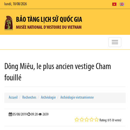
lundi, 10/08/2026
BẢO TÀNG LỊCH SỬ QUỐC GIA
MUSÉE NATIONAL D'HISTOIRE DU VIETNAM
Toggle
navigatio
Dông Miêu, le plus ancien vestige Cham
fouillé
Accueil
Recherches
Archéologie
Archéologie vietnamienne
05/08/2019
09:20
2659
Rating: 0/5 (0 votes)