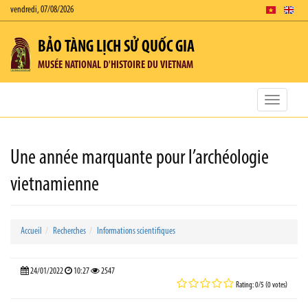
vendredi, 07/08/2026
BẢO TÀNG LỊCH SỬ QUỐC GIA
MUSÉE NATIONAL D'HISTOIRE DU VIETNAM
Toggle
navigatio
Une année marquante pour l’archéologie
vietnamienne
Accueil
Recherches
Informations scientifiques
24/01/2022
10:27
2547
Rating: 0/5 (0 votes)