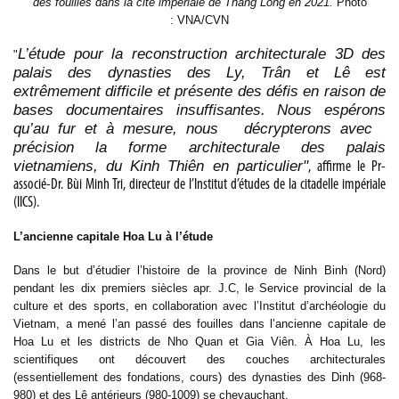
des fouilles dans la cité impériale de Thang Long en 2021.
Photo
: VNA/CVN
L’étude pour la reconstruction architecturale 3D des
"
palais des dynasties des Ly, Trân et Lê est
extrêmement difficile et présente des défis en raison de
bases documentaires insuffisantes. Nous espérons
qu’au fur et à mesure, nous décrypterons avec
précision la forme architecturale des palais
vietnamiens, du Kinh Thiên en particulier"
, affirme le Pr-
associé-Dr. Bùi Minh Tri, directeur de l’Institut d’études de la citadelle impériale
(IICS).
L’ancienne capitale Hoa Lu à l’étude
Dans le but d’étudier l’histoire de la province de Ninh Binh (Nord)
pendant les dix premiers siècles apr. J.C, le Service provincial de la
culture et des sports, en collaboration avec l’Institut d’archéologie du
Vietnam, a mené l’an passé des fouilles dans l’ancienne capitale de
Hoa Lu et les districts de Nho Quan et Gia Viên. À Hoa Lu, les
scientifiques ont découvert des couches architecturales
(essentiellement des fondations, cours) des dynasties des Dinh (968-
980) et des Lê antérieurs (980-1009) se chevauchant.