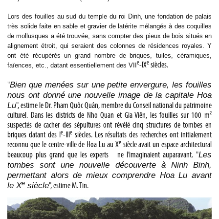
Lors des fouilles au sud du temple du roi Dinh, une fondation de palais
très solide faite en sable et gravier de latérite mélangés à des coquilles
de mollusques a été trouvée, sans compter des pieux de bois situés en
alignement étroit, qui seraient des colonnes de résidences royales. Y
ont été récupérés un grand nombre de briques, tuiles, céramiques,
e
e
-IX
siècles.
faïences, etc., datant essentiellement des VII
Bien que menées sur une petite envergure, les fouilles
"
nous ont donné une nouvelle image de la capitale Hoa
Lu
", estime le Dr. Pham Quôc Quân, membre du Conseil national du patrimoine
culturel. Dans les districts de Nho Quan et Gia Viên, les fouilles sur 100 m²
suspectés de cacher des sépultures ont révélé cinq structures de tombes en
e
e
briques datant des I
-III
siècles. Les résultats des recherches ont initialement
e
reconnu que le centre-ville de Hoa Lu au X
siècle avait un espace architectural
Les
beaucoup plus grand que les experts ne l’imaginaient auparavant. "
tombes sont une nouvelle découverte à Ninh Binh,
permettant alors de mieux comprendre Hoa Lu avant
e
le X
siècle
", estime M. Tin.