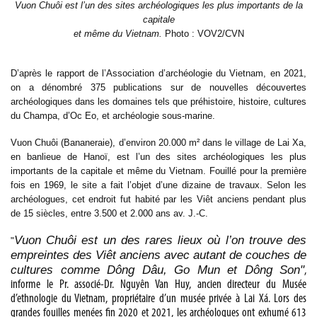
Vuon Chuôi est l’un des sites archéologiques les plus importants de la
capitale
et même du Vietnam.
Photo : VOV2/CVN
D’après le rapport de l’Association d’archéologie du Vietnam, en 2021,
on a dénombré 375 publications sur de nouvelles découvertes
archéologiques dans les domaines tels que préhistoire, histoire, cultures
du Champa, d’Oc Eo, et archéologie sous-marine.
Vuon Chuôi (Bananeraie), d’environ 20.000 m² dans le village de Lai Xa,
en banlieue de Hanoï, est l’un des sites archéologiques les plus
importants de la capitale et même du Vietnam. Fouillé pour la première
fois en 1969, le site a fait l’objet d’une dizaine de travaux. Selon les
archéologues, cet endroit fut habité par les Viêt anciens pendant plus
de 15 siècles, entre 3.500 et 2.000 ans av. J.-C.
Vuon Chuôi est un des rares lieux où l’on trouve des
"
empreintes des Viêt anciens avec autant de couches de
cultures comme Dông Dâu, Go Mun et Dông Son"
,
informe le Pr. associé-Dr. Nguyên Van Huy, ancien directeur du Musée
d’ethnologie du Vietnam, propriétaire d’un musée privée à Lai Xá. Lors des
grandes fouilles menées fin 2020 et 2021, les archéologues ont exhumé 613