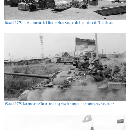
16 avril 1975 : libération du chef-lieu de Phan Rang et de la province de Ninh Thuan
15 avril 1975: la campagne Xuan Loc-Long Khanh remporte de nombreuses victoires