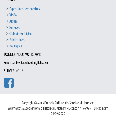
SERVICES
Expositions temporaires
Vidéo
Album
Services
Club aimer lhistoire
Publications
Boutiques
DONNEZ-NOUS VOTRE AVIS
Email: banbientap@baotanglichsu.vn
SUIVEZ-NOUS
Copyright © Ministère de la Culture, des Sports et du Tourisme
Webmaster: Musée National d'Histoire du Vietnam - Licence n ° 176/GP-TTĐT cấp ngày:
24/09/2020