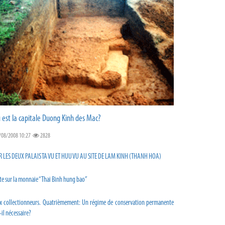
 est la capitale Duong Kinh des Mac?
/08/2008 10:27
2828
R LES DEUX PALAIS TA VU ET HUU VU AU SITE DE LAM KINH (THANH HOA)
te sur la monnaie “Thai Binh hung bao”
x collectionneurs. Quatrièmement: Un régime de conservation permanente
-il nécessaire?