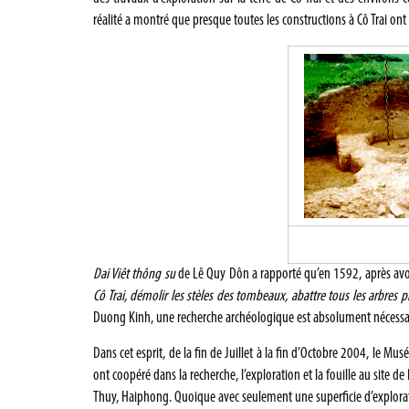
réalité a montré que presque toutes les constructions à Cô Trai ont 
Dai Viêt thông su
de Lê Quy Dôn a rapporté qu’en 1592, après avoi
Cô Trai, démolir les stèles des tombeaux, abattre tous les arbres 
Duong Kinh, une recherche archéologique est absolument nécessa
Dans cet esprit, de la fin de Juillet à la fin d’Octobre 2004, le M
ont coopéré dans la recherche, l’exploration et la fouille au sit
Thuy, Haiphong. Quoique avec seulement une superficie d’explora