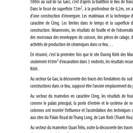
500m au sud de Go Gao), c’est d’après la tradition le lieu de tr
2
Dans le fossé de superficie 72m
, à la profondeur de 0,2m, on a
d’une construction d’envergure. Les matériaux et la technique 
caractère de Công. Les limites dans le temps et la superficie d
construction. Néanmoins, les résultats de fouille et de l’observa
des morceaux des enveloppes de cuisson, des pièces de calage, des
activités de production de céramiques dans ce lieu…
En résumé, c’est la première fois que le site Duong Kinh des Mac 
2
seulement 450m
d’excavation dans 3 endroits, les résultats recu
Kinh.
Au secteur Go Gao, la découverte des traces des fondations du sud
constructions dans ce lieu, supposé être l’ancien emplacement du p
Au secteur du mamelon en caractère Công, les résultats de foui
comme le palais principal,
la porte
d’entrée et le système de mu
colonnes ont montré l’influence et l’assimilation des techniques 
aux sites du Palais Royal de Thang Long, de Lam Kinh (Thanh Hoa
Au secteur du mamelon Quan Triêu, outre la découverte des traces d