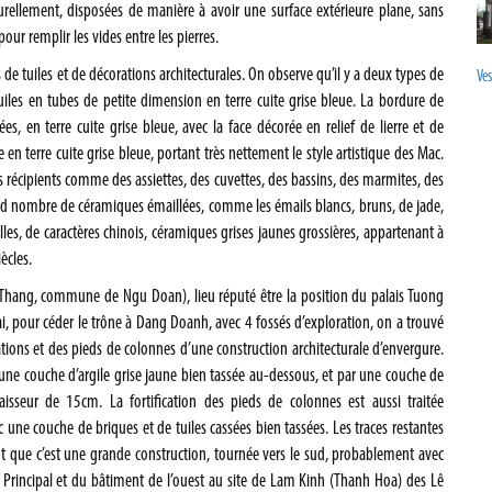
urellement, disposées de manière à avoir une surface extérieure plane, sans
pour remplir les vides entre les pierres.
e tuiles et de décorations architecturales. On observe qu’il y a deux types de
Ves
t tuiles en tubes de petite dimension en terre cuite grise bleue. La bordure de
sées, en terre cuite grise bleue, avec la face décorée en relief de lierre et de
en terre cuite grise bleue, portant très nettement le style artistique des Mac.
s récipients comme des assiettes, des cuvettes, des bassins, des marmites, des
grand nombre de céramiques émaillées, comme les émails blancs, bruns, de jade,
lles, de caractères chinois, céramiques grises jaunes grossières, appartenant à
ècles.
hang, commune de Ngu Doan), lieu réputé être la position du palais Tuong
i, pour céder le trône à Dang Doanh, avec 4 fossés d’exploration, on a trouvé
dations et des pieds de colonnes d’une construction architecturale d’envergure.
r une couche d’argile grise jaune bien tassée au-dessous, et par une couche de
aisseur de 15cm. La fortification des pieds de colonnes est aussi traitée
 une couche de briques et de tuiles cassées bien tassées. Les traces restantes
nt que c’est une grande construction, tournée vers le sud, probablement avec
Principal et du bâtiment de l’ouest au site de Lam Kinh (Thanh Hoa) des Lê