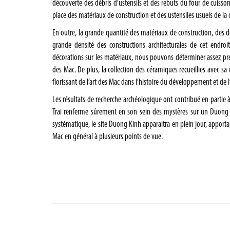
découverte des débris d’ustensils et des rebuts du four de cuisson 
place des matériaux de construction et des ustensiles usuels de l
En outre, la grande quantité des matériaux de construction, des d
grande densité des constructions architecturales de cet endroit
décorations sur les matériaux, nous pouvons déterminer assez précis
des Mac. De plus, la collection des céramiques recueillies avec s
florissant
de l’art des Mac dans l’histoire du développement et de l’
Les résultats de recherche archéologique ont contribué en partie 
Trai renferme sûrement en son sein des mystères sur un Duong K
systématique, le site Duong Kinh apparaitra en plein jour, apport
Mac en général à plusieurs points de vue.