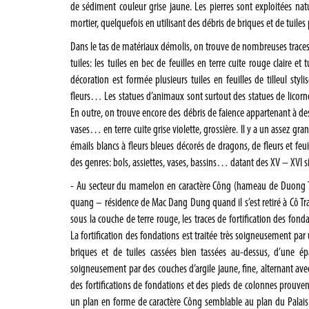
de sédiment couleur grise jaune. Les pierres sont exploitées nat
mortier, quelquefois en utilisant des débris de briques et de tuiles 
Dans le tas de matériaux démolis, on trouve de nombreuses traces d
tuiles: les tuiles en bec de feuilles en terre cuite rouge claire e
décoration est formée plusieurs tuiles en feuilles de tilleul styli
fleurs… Les statues d’animaux sont surtout des statues de licorne 
En outre, on trouve encore des débris de faience appartenant à de
vases… en terre cuite grise violette, grossière. Il y a un assez 
émails blancs à fleurs bleues décorés de dragons, de fleurs et feui
des genres: bols, assiettes, vases, bassins… datant des XV – XVI si
- Au secteur du mamelon en caractère Công (hameau de Duong T
quang – résidence de Mac Dang Dung quand il s’est retiré à Cô Tra
sous la couche de terre rouge, les traces de fortification des fon
La fortification des fondations est traitée très soigneusement pa
briques et de tuiles cassées bien tassées au-dessus, d’une ép
soigneusement par des couches d’argile jaune, fine, alternant avec
des fortifications de fondations et des pieds de colonnes prouve
un plan en forme de caractère Công semblable au plan du Palais 