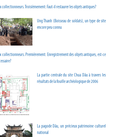
 collectionneurs. Troisièmement: Faut-il restaurer les objets antiques?
Ung Thanh (Boisseau de soldats), un type de site
encore peu connu
x collectionneurs. Premièrement: Enregistrement des objets antiques, est-ce
essaire?
La partie centrale du site Chua Dâu à travers les
résultats de la fouille archéologique de 2006
La pagode Dâu, un précieux patrimoine culturel
national