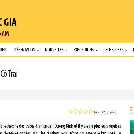
C GIA
TNAM
UEIL
PRÉSENTATION
NOUVELLES
EXPOSITIONS
RECHERCHES
Cô Trai
OT
Rating: 0/5 (0 votes)
 recherche des traces d’un ancien Duong Kinh et il y a eu à plusieurs reprises
es dernières années. Mais les résultats reçus n’ont pas atteint le but posé. La