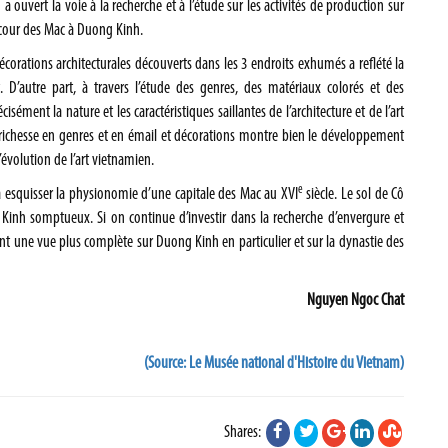
a ouvert la voie à la recherche et à l’étude sur les activités de production sur
a cour des Mac à Duong Kinh.
écorations architecturales découverts dans les 3 endroits exhumés a reflété la
. D’autre part, à travers l’étude des genres, des matériaux colorés et des
ément la nature et les caractéristiques saillantes de l’architecture et de l’art
a richesse en genres et en émail et décorations montre bien le développement
évolution de l’art vietnamien.
e
à esquisser la physionomie d’une capitale des Mac au XVI
siècle. Le sol de Cô
inh somptueux. Si on continue d’investir dans la recherche d’envergure et
ant une vue plus complète sur Duong Kinh en particulier et sur la dynastie des
Nguyen Ngoc Chat
(Source: Le Musée national d'Histoire du Vietnam)
Shares: