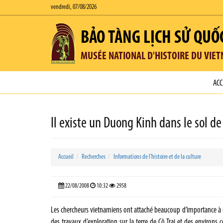
vendredi, 07/08/2026
BẢO TÀNG LỊCH SỬ QUỐ
MUSÉE NATIONAL D'HISTOIRE DU VIE
ACC
Il existe un Duong Kinh dans le sol de 
Accueil
Recherches
Informations de l’histoire et de la culture
22/08/2008
10:32
2958
Les chercheurs vietnamiens ont attaché beaucoup d’importance à la
des travaux d’exploration sur la terre de Cô Trai et des environs c