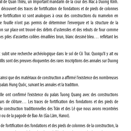
avail de Quan Thiêu, un important mandarin de la cour des Mac à Duong Kinh.
 découvert des traces de fortification de fondations et de pieds de colonnes
de fortification ici sont analogues à ceux des constructions du mamelon en
e fouille n’ont pas permis de déterminer l’envergure et la structure de la
tion sur place ont trouvé des débris d’ustensiles et des rebuts de four comme
 piles d’assiettes collées émaillées brun, blanc dessiné bleu… reflétant les
subit une recherche archéologique dans le sol de Cô Trai. Quoiqu’il y ait eu
eillis sont des preuves éloquentes des rares inscriptions des annales sur Duong
 ainsi que des matériaux de construction a affirmé l’existence des nombreuses
alais Hung Quôc, suivant les annales et la tradition.
lle ont confirmé l’existence du palais Tuong Quang avec des constructions
rs de clôture… Les traces de fortification des fondations et des pieds de
de construction traditionnelles des Trân et des Lê que nous avons recontrées
) ou de la pagode de Bao An (Gia Lâm, Hanoi).
e fortification des fondations et des pieds de colonnes de la construction, la