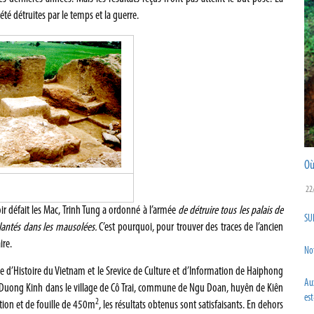
été détruites par le temps et la guerre.
Où
22
r défait les Mac, Trinh Tung a ordonné à l’armée
de détruire tous les palais de
SU
plantés dans les mausolées.
C’est pourquoi, pour trouver des traces de l’ancien
ire.
No
usée d’Histoire du Vietnam et le Srevice de Culture et d’Information de Haiphong
Au
e de Duong Kinh dans le village de Cô Trai, commune de Ngu Doan, huyên de Kiên
est
2
tion et de fouille de 450m
, les résultats obtenus sont satisfaisants. En dehors