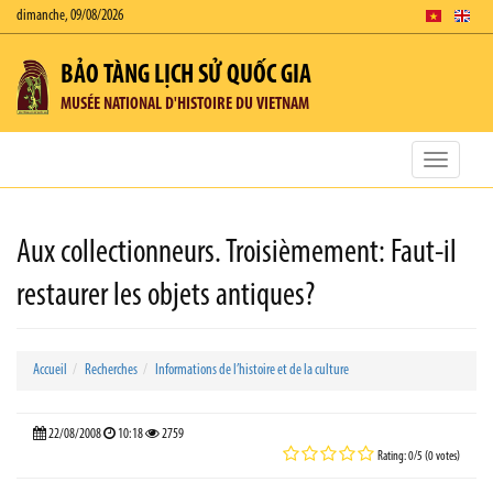
dimanche, 09/08/2026
BẢO TÀNG LỊCH SỬ QUỐC GIA
MUSÉE NATIONAL D'HISTOIRE DU VIETNAM
Toggle
navigatio
Aux collectionneurs. Troisièmement: Faut-il
restaurer les objets antiques?
Accueil
Recherches
Informations de l’histoire et de la culture
22/08/2008
10:18
2759
Rating: 0/5 (0 votes)