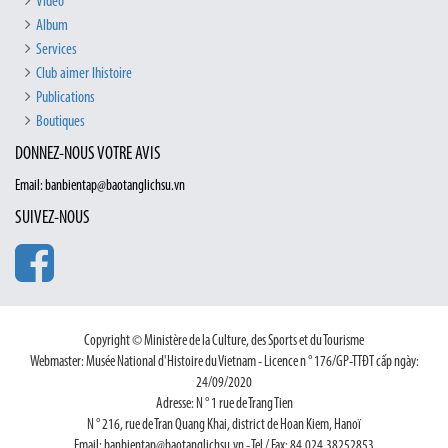
Vidéo
Album
Services
Club aimer lhistoire
Publications
Boutiques
DONNEZ-NOUS VOTRE AVIS
Email: banbientap@baotanglichsu.vn
SUIVEZ-NOUS
Copyright © Ministère de la Culture, des Sports et du Tourisme
Webmaster: Musée National d'Histoire du Vietnam - Licence n ° 176/GP-TTĐT cấp ngày:
24/09/2020
Adresse: N ° 1 rue de Trang Tien
N ° 216, rue de Tran Quang Khai, district de Hoan Kiem, Hanoï
Email: banbientap@baotanglichsu.vn - Tel / Fax: 84.024.38252853