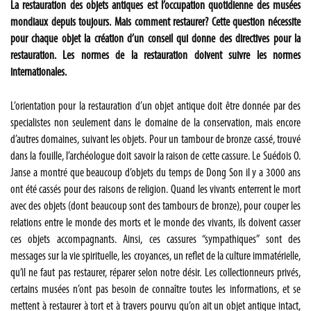
La restauration des objets antiques est l’occupation quotidienne des musées
mondiaux depuis toujours. Mais comment restaurer? Cette question nécessite
pour chaque objet la création d’un conseil qui donne des directives pour la
restauration. Les normes de la restauration doivent suivre les normes
internationales.
L’orientation pour la restauration d’un objet antique doit être donnée par des
specialistes non seulement dans le domaine de la conservation, mais encore
d’autres domaines, suivant les objets. Pour un tambour de bronze cassé, trouvé
dans la fouille, l’archéologue doit savoir la raison de cette cassure. Le Suédois O.
Janse a montré que beaucoup d’objets du temps de Dong Son il y a 3000 ans
ont été cassés pour des raisons de religion. Quand les vivants enterrent le mort
avec des objets (dont beaucoup sont des tambours de bronze), pour couper les
relations entre le monde des morts et le monde des vivants, ils doivent casser
ces objets accompagnants. Ainsi, ces cassures “sympathiques” sont des
messages sur la vie spirituelle, les croyances, un reflet de la culture immatérielle,
qu’il ne faut pas restaurer, réparer selon notre désir. Les collectionneurs privés,
certains musées n’ont pas besoin de connaître toutes les informations, et se
mettent à restaurer à tort et à travers pourvu qu’on ait un objet antique intact,