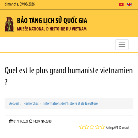
dimanche, 09/08/2026
BẢO TÀNG LỊCH SỬ QUỐC GIA
MUSÉE NATIONAL D'HISTOIRE DU VIETNAM
Toggle
navigatio
Quel est le plus grand humaniste vietnamien
?
Accueil
Recherches
Informations de l’histoire et de la culture
01/11/2021
14:09
2380
Rating: 0/5 (0 votes)