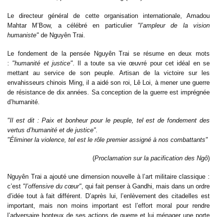
Le directeur général de cette organisation internationale, Amadou
Mahtar M’Bow, a célébré en particulier
"l’ampleur de la vision
humaniste"
de Nguyên Trai.
Le fondement de la pensée Nguyên Trai se résume en deux mots
:
"humanité et justice"
. Il a toute sa vie œuvré pour cet idéal en se
mettant au service de son peuple. Artisan de la victoire sur les
envahisseurs chinois Ming, il a aidé son roi, Lê Loi, à mener une guerre
de résistance de dix années. Sa conception de la guerre est imprégnée
d’humanité.
"Il est dit : Paix et bonheur pour le peuple, tel est de fondement des
vertus d’humanité et de justice".
"Éliminer la violence, tel est le rôle premier assigné à nos combattants"
(
Proclamation sur la pacification des Ngô
)
Nguyên Trai a ajouté une dimension nouvelle à l’art militaire classique :
c’est
"l’offensive du cœur"
, qui fait penser à Gandhi, mais dans un ordre
d’idée tout à fait différent. D’après lui, l’enlèvement des citadelles est
important, mais non moins important est l’effort moral pour rendre
l’adversaire honteux de ses actions de guerre et lui ménager une porte