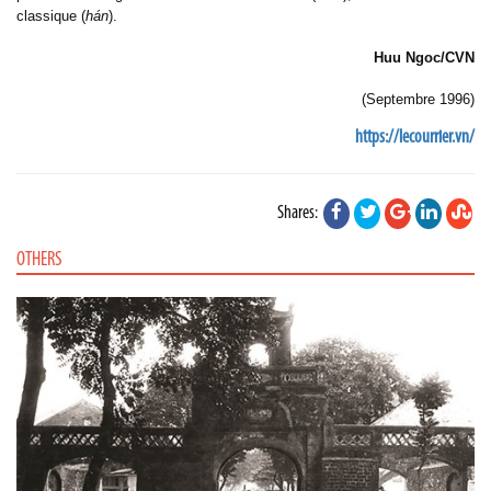
classique (
hán
).
Huu Ngoc/CVN
(Septembre 1996)
https://lecourrier.vn/
Shares:
OTHERS