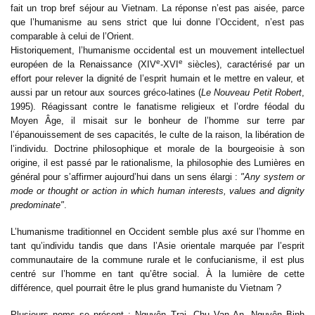
fait un trop bref séjour au Vietnam. La réponse n’est pas aisée, parce
que l’humanisme au sens strict que lui donne l’Occident, n’est pas
comparable à celui de l’Orient.
Historiquement, l’humanisme occidental est un mouvement intellectuel
e
e
européen de la Renaissance (XIV
-XVI
siècles), caractérisé par un
effort pour relever la dignité de l’esprit humain et le mettre en valeur, et
aussi par un retour aux sources gréco-latines (
Le Nouveau Petit Robert
,
1995). Réagissant contre le fanatisme religieux et l’ordre féodal du
Moyen Âge, il misait sur le bonheur de l’homme sur terre par
l’épanouissement de ses capacités, le culte de la raison, la libération de
l’individu. Doctrine philosophique et morale de la bourgeoisie à son
origine, il est passé par le rationalisme, la philosophie des Lumières en
général pour s’affirmer aujourd’hui dans un sens élargi :
"Any system or
mode or thought or action in which human interests, values and dignity
predominate"
.
L’humanisme traditionnel en Occident semble plus axé sur l’homme en
tant qu’individu tandis que dans l’Asie orientale marquée par l’esprit
communautaire de la commune rurale et le confucianisme, il est plus
centré sur l’homme en tant qu’être social. À la lumière de cette
différence, quel pourrait être le plus grand humaniste du Vietnam ?
Plusieurs noms se présent : Nguyên Trai, Chu Van An, Nguyên Binh