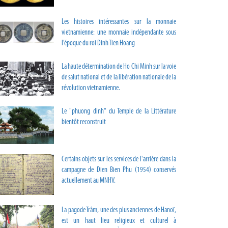
Les histoires intéressantes sur la monnaie
vietnamienne: une monnaie indépendante sous
l’époque du roi Dinh Tien Hoang
La haute détermination de Ho Chi Minh sur la voie
de salut national et de la libération nationale de la
révolution vietnamienne.
Le "phuong dinh" du Temple de la Littérature
bientôt reconstruit
Certains objets sur les services de l'arrière dans la
campagne de Dien Bien Phu (1954) conservés
actuellement au MNHV.
La pagode Trâm, une des plus anciennes de Hanoï,
est un haut lieu religieux et culturel à