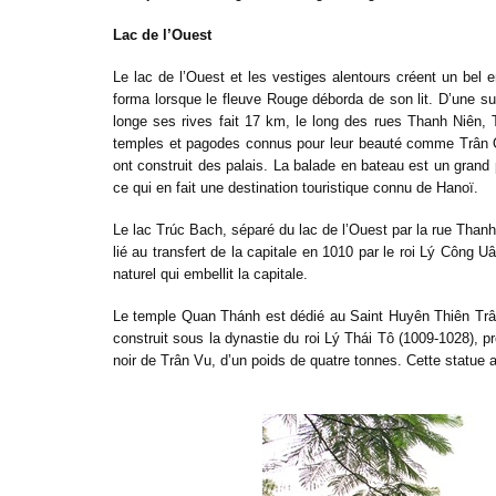
Lac de l’Ouest
Le lac de l’Ouest et les vestiges alentours créent un bel
forma lorsque le fleuve Rouge déborda de son lit. D’une sup
longe ses rives fait 17 km, le long des rues Thanh Niê
temples et pagodes connus pour leur beauté comme Trân Q
ont construit des palais. La balade en bateau est un grand 
ce qui en fait une destination touristique connu de Hanoï.
Le lac Trúc Bach, séparé du lac de l’Ouest par la rue Thanh
lié au transfert de la capitale en 1010 par le roi Lý Công 
naturel qui embellit la capitale.
Le temple Quan Thánh est dédié au Saint Huyên Thiên Trân
construit sous la dynastie du roi Lý Thái Tô (1009-1028), p
noir de Trân Vu, d’un poids de quatre tonnes. Cette statue a