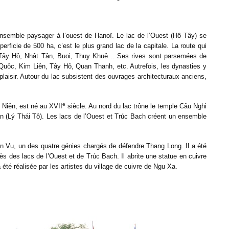
 ensemble paysager à l’ouest de Hanoï. Le lac de l’Ouest (Hô Tây) se
erficie de 500 ha, c’est le plus grand lac de la capitale. La route qui
n, Tây Hô, Nhât Tân, Buoi, Thuy Khuê… Ses rives sont parsemées de
uôc, Kim Liên, Tây Hô, Quan Thanh, etc. Autrefois, les dynasties y
plaisir. Autour du lac subsistent des ouvrages architecturaux anciens,
e
 Niên, est né au XVII
siècle. Au nord du lac trône le temple Câu Nghi
Uân (Lý Thái Tô). Les lacs de l’Ouest et Trúc Bach créent un ensemble
 Vu, un des quatre génies chargés de défendre Thang Long. Il a été
rès des lacs de l’Ouest et de Trúc Bach. Il abrite une statue en cuivre
 été réalisée par les artistes du village de cuivre de Ngu Xa.