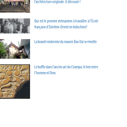
l’architecture originale. À découvir !
Qui est le premier vietnamien à travailler à l'École
française d'Extrême-Orient en Indochine?
La beauté endormie du manoir Bao Dai se réveille
Le buffle dans l’ancien art du Champa: le lien entre
l’homme et Dieu