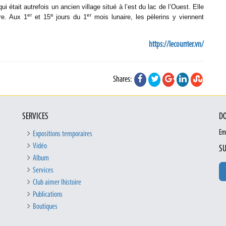
 était autrefois un ancien village situé à l’est du lac de l’Ouest. Elle
er
e
er
re. Aux 1
et 15
jours du 1
mois lunaire, les pèlerins y viennent
https://lecourrier.vn/
Shares:
SERVICES
DO
Em
Expositions temporaires
Vidéo
SU
Album
Services
Club aimer lhistoire
Publications
Boutiques