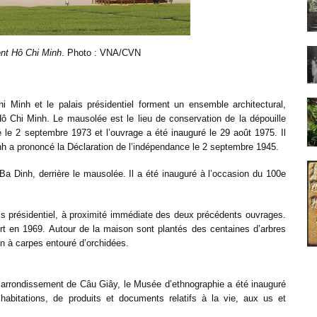
nt Hô Chi Minh
. Photo : VNA/CVN
Minh et le palais présidentiel forment un ensemble architectural,
Hô Chi Minh. Le mausolée est le lieu de conservation de la dépouille
 le 2 septembre 1973 et l’ouvrage a été inauguré le 29 août 1975. Il
nh a prononcé la Déclaration de l’indépendance le 2 septembre 1945.
a Dinh, derrière le mausolée. Il a été inauguré à l’occasion du 100e
is présidentiel, à proximité immédiate des deux précédents ouvrages.
rt en 1969. Autour de la maison sont plantés des centaines d’arbres
in à carpes entouré d’orchidées.
arrondissement de Câu Giây, le Musée d’ethnographie a été inauguré
’habitations, de produits et documents relatifs à la vie, aux us et