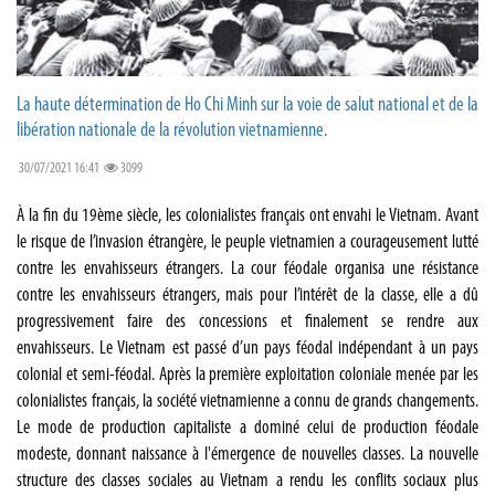
La haute détermination de Ho Chi Minh sur la voie de salut national et de la
libération nationale de la révolution vietnamienne.
30/07/2021 16:41
3099
À la fin du 19ème siècle, les colonialistes français ont envahi le Vietnam. Avant
le risque de l’invasion étrangère, le peuple vietnamien a courageusement lutté
contre les envahisseurs étrangers. La cour féodale organisa une résistance
contre les envahisseurs étrangers, mais pour l’intérêt de la classe, elle a dû
progressivement faire des concessions et finalement se rendre aux
envahisseurs. Le Vietnam est passé d’un pays féodal indépendant à un pays
colonial et semi-féodal. Après la première exploitation coloniale menée par les
colonialistes français, la société vietnamienne a connu de grands changements.
Le mode de production capitaliste a dominé celui de production féodale
modeste, donnant naissance à l'émergence de nouvelles classes. La nouvelle
structure des classes sociales au Vietnam a rendu les conflits sociaux plus