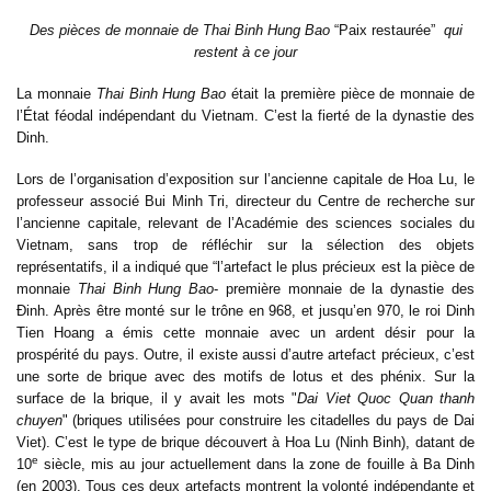
Des pièces de monnaie de Thai Binh Hung Bao
“Paix restaurée”
qui
restent à ce jour
La monnaie
Thai Binh Hung Bao
était la première pièce de monnaie de
l’État féodal indépendant du Vietnam. C’est la fierté de la dynastie des
Dinh.
Lors de l’organisation d’exposition sur l’ancienne capitale de Hoa Lu, le
professeur associé Bui Minh Tri, directeur du Centre de recherche sur
l’ancienne capitale, relevant de l’Académie des sciences sociales du
Vietnam,
sans trop de réfléchir
sur la sélection des objets
représentatifs, il a indiqué que “l’artefact le plus précieux est la pièce de
monnaie
Thai Binh Hung Bao
- première monnaie de la dynastie des
Đinh. Après être monté sur le trône en 968, et jusqu’en 970, le roi Dinh
Tien Hoang a émis cette monnaie avec un ardent désir pour la
prospérité du pays. Outre, il existe aussi d’autre artefact précieux, c’est
une sorte de brique avec des motifs de lotus et des phénix. Sur la
surface de la brique, il y avait les mots
"
Dai Viet Quoc Quan thanh
chuyen
"
(briques utilisées pour construire les citadelles du pays de Dai
Viet). C’est le type de brique découvert à Hoa Lu (Ninh Binh), datant de
e
10
siècle, mis au jour actuellement dans la zone de fouille à Ba Dinh
(en 2003). Tous ces deux artefacts montrent la volonté indépendante et