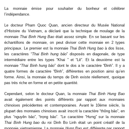
La monnaie émise pour souhaiter du bonheur et célébrer
l’indépendance.
Le docteur Pham Quoc Quan, ancien directeur du Musée National
d’Histoire du Vietnam, a déclaré que la technique de moulage de la
monnaie
Thai Binh Hung Bao
était assez simple. En se basant sur les
échantillons de monnaie, on peut diviser cette monnaie en 2 types
principaux. Le premier est la monnaie
Thai Binh Hung bao
à dos lisse,
les caractères “
Thai Binh hung bảo
” disposés en diagonale, de type
intermédiaire entre les types “Khai ” et “Lê”. Et la deuxième est la
monnaie “
Thai Binh hung bảo
” dont le dos a le caractère “Đinh”. Il y a
quatre formes de caractère “Đinh”, différentes en position ainsi qu’en
forme.
Ainsi, la monnaie du temps de Dinh existe réellement, quoique
pas très riche en forme et en petite quantité.
Cependant, selon le docteur Quan, la monnaie
Thai Binh Hung Bao
avait également des points différents par rapport aux monnaies
chinoises précédentes et contemporaines. Avant le 10ème siècle, la
plupart des monnaies chinoises avait inscrit la caractère “thông bảo”, en
plus “nguyên bảo”, “trọng bảo”. “Le caractère “Hưng” sur la monnaie
Thai Binh Hung bao
du roi Dinh Bo Linh était un point créatif de la
monnaie vietnamienne. La monnaie
Hung Bao
est différente par rapport