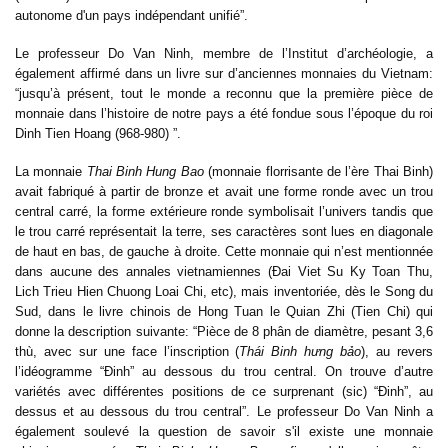
autonome d'un pays indépendant unifié
”.
Le professeur Do Van Ninh, membre de l’Institut d’archéologie, a
également affirmé dans un livre sur d’anciennes monnaies du Vietnam:
“jusqu’à présent, tout le monde a reconnu que la première pièce de
monnaie dans l’histoire de notre pays a été fondue sous l’époque du roi
Dinh Tien Hoang (968-980)
”.
La monnaie
Thai Binh Hung Bao
(monnaie florrisante de l’ère Thai Binh)
avait fabriqué à partir de bronze et avait une forme ronde avec un trou
central carré, la forme extérieure ronde symbolisait l’univers tandis que
le trou carré représentait la terre, ses caractères sont lues en diagonale
de haut en bas, de gauche à droite. Cette monnaie qui n’est mentionnée
dans aucune des annales vietnamiennes (Đai Viet Su Ky Toan Thu,
Lich Trieu Hien Chuong Loai Chi, etc), mais inventoriée, dès le Song du
Sud, dans le livre chinois de Hong Tuan le Quian Zhi (Tien Chi) qui
donne la description suivante: “Pièce de 8 phân de diamètre, pesant 3,6
thù, avec sur une face l’inscription (
Thái Binh hưng bảo
), au revers
l’idéogramme “Đinh
” au dessous du trou central. On trouve d’autre
variétés avec différentes positions de ce surprenant (sic)
“Đinh
”, au
dessus et au dessous du trou central”. Le professeur Do Van Ninh a
également soulevé la question de savoir s'il existe une monnaie