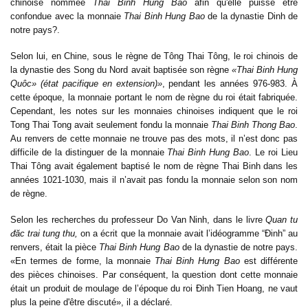
chinoise nommée
Thai Binh Hung Bao
afin qu'elle puisse être
confondue avec la monnaie
Thai Binh Hung Bao
de la dynastie Dinh de
notre pays?.
Selon lui, en Chine, sous le règne de Tông Thai Tông, le roi chinois de
la dynastie des Song du Nord avait baptisée son règne
«Thai Binh Hung
Quôc» (état pacifique en extension)»
, pendant les années 976-983. À
cette époque, la monnaie portant le nom de règne du roi était fabriquée.
Cependant, les notes sur les monnaies chinoises indiquent que le roi
Tong Thai Tong avait seulement fondu la monnaie
Thai Binh Thong Bao
.
Au renvers de cette monnaie ne trouve pas des mots, il n’est donc pas
difficile de la distinguer de la monnaie
Thai Binh Hung Bao
. Le roi Lieu
Thai Tông avait également baptisé le nom de règne Thai Binh dans les
années 1021-1030, mais il n’avait pas fondu la monnaie selon son nom
de règne.
Selon les recherches du professeur Do Van Ninh, dans le livre
Quan tu
đăc trai tung thu,
on a écrit que la monnaie avait l’idéogramme “Đinh
” au
renvers, était la pièce
Thai Binh Hung Bao
de la dynastie de notre pays.
«En termes de forme, la monnaie
Thai Binh Hưng Bao
est différente
des pièces chinoises. Par conséquent, la question dont cette monnaie
était un produit de moulage de l’époque du roi Đinh Tien Hoang, ne vaut
plus la peine d'être discuté», il a déclaré.