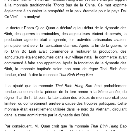
à la monnaie traditionnelle
Thong bao
de la Chine. Ce mot exprime
également à souhaiter la prospérité et la paix éternelle pour le pays Dai
Co Viet
”. Il a analysé.
Le docteur Pham Quoc Quan a déclaré qu’au début de la dynastie des
Đinh, des guerres interminables, des argriculteurs étaient dispersés, la
production agricole était stagnante, les activités artisanales avaient
principalement servi la fabrication d’armes. Après la fin de la guerre, le
roi Dinh Bo Linh avait commencé à restaurer la production, des
agriculteurs étaient retournés dans leur village natal, le commerce avait
commencé à faire son apparition. Après la fondation de la dynastie des
Đinh, la monnaie baptisée selon son nom de règne Thai Binh était
fondue, c’est- à-dire la monnaie
Thai Binh Hung Bao
.
Il a ajouté que la monnaie
Thai Binh Hung Bao
était probablement
fondue au cours de la période de la Ière année à la 8ème année, du
règne Thai Binh. Et puis, la fabrication des pièces de monnaie était peu
limitée, ou complètement arrêtée à cause des troubles politiques. Cette
monnaie était essetillement utilisée dans le nord du Vietnam, circulant
dans la zone administrée par la dynastie des Đinh.
Par conséquent, M. Quan croit que “la monnaie
Thai Binh Hung Bao