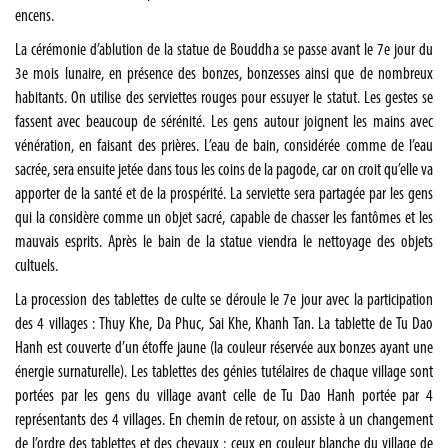
encens.
La cérémonie d’ablution de la statue de Bouddha se passe avant le 7e jour du
3e mois lunaire, en présence des bonzes, bonzesses ainsi que de nombreux
habitants. On utilise des serviettes rouges pour essuyer le statut. Les gestes se
fassent avec beaucoup de sérénité. Les gens autour joignent les mains avec
vénération, en faisant des prières. L’eau de bain, considérée comme de l’eau
sacrée, sera ensuite jetée dans tous les coins de la pagode, car on croit qu’elle va
apporter de la santé et de la prospérité. La serviette sera partagée par les gens
qui la considère comme un objet sacré, capable de chasser les fantômes et les
mauvais esprits. Après le bain de la statue viendra le nettoyage des objets
cultuels.
La procession des tablettes de culte se déroule le 7e jour avec la participation
des 4 villages : Thuy Khe, Da Phuc, Sai Khe, Khanh Tan. La tablette de Tu Dao
Hanh est couverte d’un étoffe jaune (la couleur réservée aux bonzes ayant une
énergie surnaturelle). Les tablettes des génies tutélaires de chaque village sont
portées par les gens du village avant celle de Tu Dao Hanh portée par 4
représentants des 4 villages. En chemin de retour, on assiste à un changement
de l’ordre des tablettes et des chevaux : ceux en couleur blanche du village de