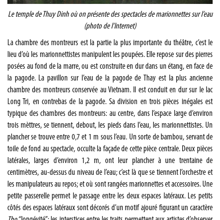
Le temple de Thuy Dinh où on présente des spectacles de marionnettes sur l’eau
(photo de l’Internet)
La chambre des montreurs est la partie la plus importante du théâtre, c’est le
lieu d’où les marionnettistes manipulent les poupées. Elle repose sur des pierres
posées au fond de la marre, ou est construite en dur dans un étang, en face de
la pagode. La pavillon sur l’eau de la pagode de Thay est la plus ancienne
chambre des montreurs conservée au Vietnam. Il est conduit en dur sur le lac
Long Tri, en contrebas de la pagode. Sa division en trois pièces inégales est
typique des chambres des montreurs: au centre, dans l’espace large d’environ
trois mèttres, se tiennent, debout, les pieds dans l’eau, les marionnettistes. Un
plancher se trouve entre 0,7 et 1 m sous l’eau. Un sorte de bambou, servant de
toile de fond au spectacle, occulte la façade de cette pièce centrale. Deux pièces
latérales, larges d’environ 1,2 m, ont leur plancher à une trentaine de
centimètres, au-dessus du niveau de l’eau; c’est là que se tiennent l’orchestre et
les manipulateurs au repos; et où sont rangées marionnettes et accessoires. Une
petite passerelle permet le passage entre les deux espaces latéraux. Les petits
côtés des espaces latéraux sont décorés d’un motif ajouré figurant un caractère
Tho
“longévité”: les interstices entre les traits permettent aux artistes d’observer