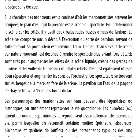
la scène sans êre vue.
Si la chambre des montreurs est la coulisse d’où les marionnettistes activent les
poupées, le plan d’eau qui la précède est la scène du spectacle. Pour déterminer
la scène sur les côtés, il y avait deux balustrades basses ornées de fanions. La
scène ne comporte aucun décor, à l’exception du sorte de bambou servant de
toile de fond. Sa profondeur est d’environ 10 m. Le plan d’eau servant de scène,
par nature mouvant, est destinée à rendre le spectacle plus vivant. Des pétards
sont tirés pour augmenter les effets de la scène liquide, créant des gerbes de
lumière et des voiles de fumée aux multiples reflets. L’eau est également utilisée
pour répercuter et augmenter les sons de l’orchestre. Les spectateurs se trouvent
sur les berges de la mare, en face de la scène. La pavillon sur l’eau de la pagode
de Thay se trouve à 15 m des bords du lac.
Les personnages des marionnettes sur l’eau peuvent être légendaires ou
historiques, ou simplement représenter la vie quotidienne. Les numéros (
tro
)
durent de une ou sept minutes et reproduisent essentiellement des scènes de
vie, parmi lesquelles on reconnaît certaines métiers (pêcheurs, laboureurs,
bûcherons et gardiens de buffles) ou des personnages typiques (les cinq