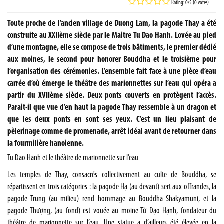
Rating: 0/5 (0 votes)
Toute proche de l’ancien village de Duong Lam, la pagode Thay a été
construite au XXIIème siècle par le Maitre Tu Dao Hanh. Lovée au pied
d’une montagne, elle se compose de trois bâtiments, le premier dédié
aux moines, le second pour honorer Bouddha et le troisième pour
l’organisation des cérémonies. L’ensemble fait face à une pièce d’eau
carrée d’où émerge le théâtre des marionnettes sur l’eau qui opéra a
partir du XVIIème siècle. Deux ponts couverts en protègent l’accès.
Parait-il que vue d’en haut la pagode Thay ressemble à un dragon et
que les deux ponts en sont ses yeux. C’est un lieu plaisant de
pèlerinage comme de promenade, arrêt idéal avant de retourner dans
la fourmilière hanoienne.
Tu Dao Hanh et le théâtre de marionnette sur l’eau
Les temples de Thay, consacrés collectivement au culte de Bouddha, se
répartissent en trois catégories : la pagode Hạ (au devant) sert aux offrandes, la
pagode Trung (au milieu) rend hommage au Bouddha Shākyamuni, et la
pagode Thượng, (au fond) est vouée au moine Từ Đạo Hạnh, fondateur du
théâtre de marionnette sur l’eau. Une statue a d’ailleurs été élevée en la