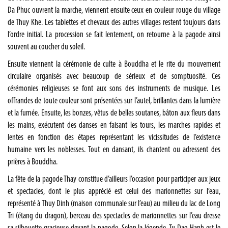
Da Phuc ouvrent la marche, viennent ensuite ceux en couleur rouge du village
de Thuy Khe. Les tablettes et chevaux des autres villages restent toujours dans
l’ordre initial. La procession se fait lentement, on retourne à la pagode ainsi
souvent au coucher du soleil.
Ensuite viennent la cérémonie de culte à Bouddha et le rite du mouvement
circulaire organisés avec beaucoup de sérieux et de somptuosité. Ces
cérémonies religieuses se font aux sons des instruments de musique. Les
offrandes de toute couleur sont présentées sur l’autel, brillantes dans la lumière
et la fumée. Ensuite, les bonzes, vêtus de belles soutanes, bâton aux fleurs dans
les mains, exécutent des danses en faisant les tours, les marches rapides et
lentes en fonction des étapes représentant les vicissitudes de l’existence
humaine vers les noblesses. Tout en dansant, ils chantent ou adressent des
prières à Bouddha.
La fête de la pagode Thay constitue d’ailleurs l’occasion pour participer aux jeux
et spectacles, dont le plus apprécié est celui des marionnettes sur l’eau,
représenté à Thuy Dinh (maison communale sur l’eau) au milieu du lac de Long
Tri (étang du dragon), berceau des spectacles de marionnettes sur l’eau dresse