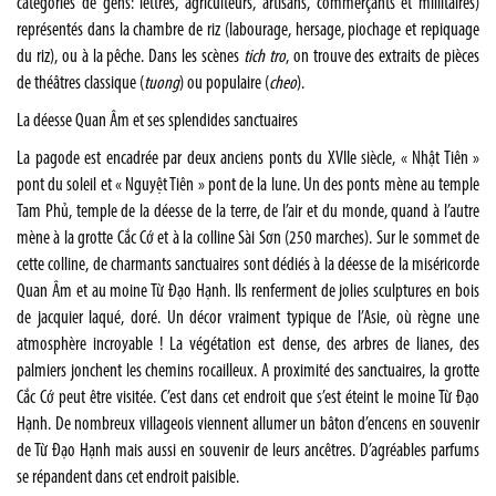
catégories de gens: lettrés, agriculteurs, artisans, commerçants et millitaires)
représentés dans la chambre de riz (labourage, hersage, piochage et repiquage
du riz), ou à la pêche. Dans les scènes
tich tro
, on trouve des extraits de pièces
de théâtres classique (
tuong
) ou populaire (
cheo
).
La déesse Quan Âm et ses splendides sanctuaires
La pagode est encadrée par deux anciens ponts du XVIIe siècle, « Nhật Tiên »
pont du soleil et « Nguyệt Tiên » pont de la lune. Un des ponts mène au temple
Tam Phủ, temple de la déesse de la terre, de l’air et du monde, quand à l’autre
mène à la grotte Cắc Cớ et à la colline Sài Sơn (250 marches). Sur le sommet de
cette colline, de charmants sanctuaires sont dédiés à la déesse de la miséricorde
Quan Âm et au moine Từ Đạo Hạnh. Ils renferment de jolies sculptures en bois
de jacquier laqué, doré. Un décor vraiment typique de l’Asie, où règne une
atmosphère incroyable ! La végétation est dense, des arbres de lianes, des
palmiers jonchent les chemins rocailleux. A proximité des sanctuaires, la grotte
Cắc Cớ peut être visitée. C’est dans cet endroit que s’est éteint le moine Từ Đạo
Hạnh. De nombreux villageois viennent allumer un bâton d’encens en souvenir
de Từ Đạo Hạnh mais aussi en souvenir de leurs ancêtres. D’agréables parfums
se répandent dans cet endroit paisible.