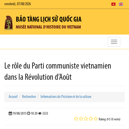
vendredi, 07/08/2026
BẢO TÀNG LỊCH SỬ QUỐC GIA
MUSÉE NATIONAL D'HISTOIRE DU VIETNAM
Toggle
navigatio
Le rôle du Parti communiste vietnamien
dans la Révolution d’Août
Accueil
Recherches
Informations de l’histoire et de la culture
19/08/2015
10:20
3333
Rating: 0/5 (0 votes)