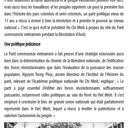
« Non seulement la classe laborieuse et le peuple vietnamien peuvent être fiers,
mais aussi tous les travailleurs et les peuples opprimés car pour la première fois
dans l’histoire des pays colonisés et semi-colonisés, un parti politique vieux de
15 ans a réussi à mener à bien la révolution et à prendre le pouvoir au niveau
national ». C’est ce qu’a écrit le président Ho Chi Minh à propos du rôle du Parti
communiste vietnamien pendant la Révolution d’Août.
Une politique judicieuse
Le Parti communiste vietnamien a fait preuve d’une stratégie visionnaire aussi
bien dans la détermination du chemin de la libération nationale, de l’édification
des forces révolutionnaires que dans l’évaluation de la puissance des masses
populaires. Nguyen Trong Phuc, ancien directeur de l’Institut de l’Histoire du
parti, relevant de l’Académie politique nationale Ho Chi Minh, explique : « Le
parti a jugé essentiel d’édifier des forces révolutionnaires suffisamment
puissantes, notamment celles politiques au sein du front du Viet Minh. Il s’est
employé à construire le bloc de grande union nationale qui était parfaitement
représenté dans le Viet Minh, lequel a réussi à éveiller le patriotisme et à
valoriser l’autonomie du peuple. »