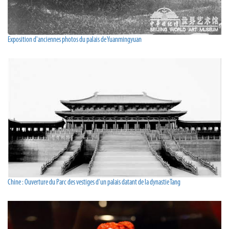
Exposition d'anciennes photos du palais de Yuanmingyuan
Chine : Ouverture du Parc des vestiges d'un palais datant de la dynastie Tang