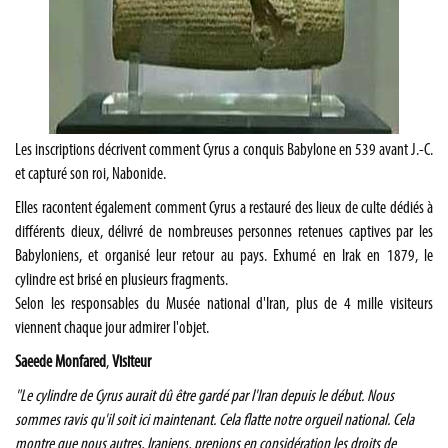
Les inscriptions décrivent comment Cyrus a conquis Babylone en 539 avant J.-C.
et capturé son roi, Nabonide.
Elles racontent également comment Cyrus a restauré des lieux de culte dédiés à
différents dieux, délivré de nombreuses personnes retenues captives par les
Babyloniens, et organisé leur retour au pays. Exhumé en Irak en 1879, le
cylindre est brisé en plusieurs fragments.
Selon les responsables du Musée national d'Iran, plus de 4 mille visiteurs
viennent chaque jour admirer l'objet.
Saeede Monfared
,
Visiteur
"Le cylindre de Cyrus aurait dû être gardé par l'Iran depuis le début. Nous
sommes ravis qu'il soit ici maintenant. Cela flatte notre orgueil national. Cela
montre que nous autres, Iraniens, prenions en considération les droits de