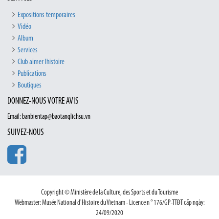
Expositions temporaires
Vidéo
Album
Services
Club aimer lhistoire
Publications
Boutiques
DONNEZ-NOUS VOTRE AVIS
Email: banbientap@baotanglichsu.vn
SUIVEZ-NOUS
Copyright © Ministère de la Culture, des Sports et du Tourisme
Webmaster: Musée National d'Histoire du Vietnam - Licence n ° 176/GP-TTĐT cấp ngày:
24/09/2020