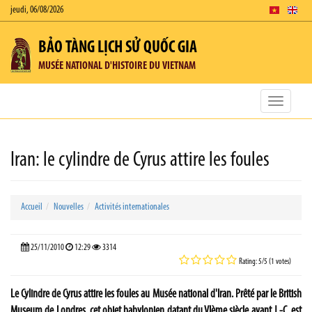
jeudi, 06/08/2026
BẢO TÀNG LỊCH SỬ QUỐC GIA
MUSÉE NATIONAL D'HISTOIRE DU VIETNAM
Toggle
navigatio
Iran: le cylindre de Cyrus attire les foules
Accueil
Nouvelles
Activités internationales
25/11/2010
12:29
3314
Rating: 5/5 (1 votes)
Le Cylindre de Cyrus attire les foules au Musée national d'Iran. Prêté par le British
Museum de Londres, cet objet babylonien datant du VIème siècle avant J.-C. est