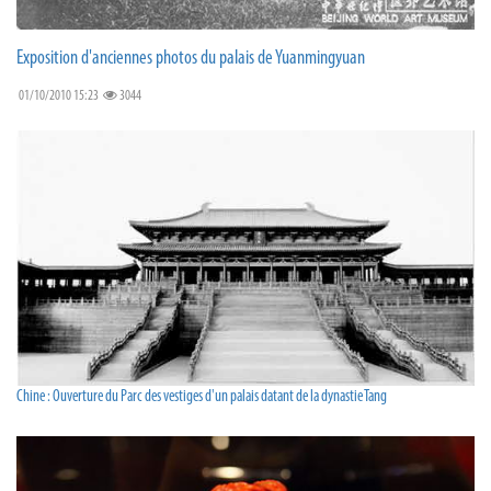
Exposition d'anciennes photos du palais de Yuanmingyuan
01/10/2010 15:23
3044
Chine : Ouverture du Parc des vestiges d'un palais datant de la dynastie Tang