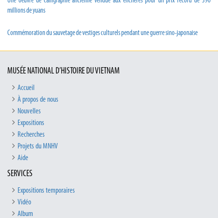
Une oeuvre de calligraphie ancienne vendue aux enchères pour un prix record de 390
millions de yuans
Commémoration du sauvetage de vestiges culturels pendant une guerre sino-japonaise
MUSÉE NATIONAL D’HISTOIRE DU VIETNAM
Accueil
À propos de nous
Nouvelles
Expositions
Recherches
Projets du MNHV
Aide
SERVICES
Expositions temporaires
Vidéo
Album