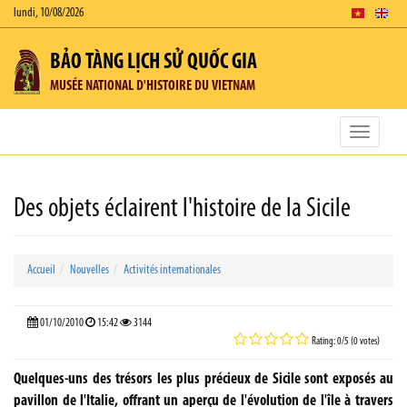
lundi, 10/08/2026
BẢO TÀNG LỊCH SỬ QUỐC GIA
MUSÉE NATIONAL D'HISTOIRE DU VIETNAM
Toggle
navigatio
Des objets éclairent l'histoire de la Sicile
Accueil
Nouvelles
Activités internationales
01/10/2010
15:42
3144
Rating: 0/5 (0 votes)
Quelques-uns des trésors les plus précieux de Sicile sont exposés au
pavillon de l'Italie, offrant un aperçu de l'évolution de l'île à travers