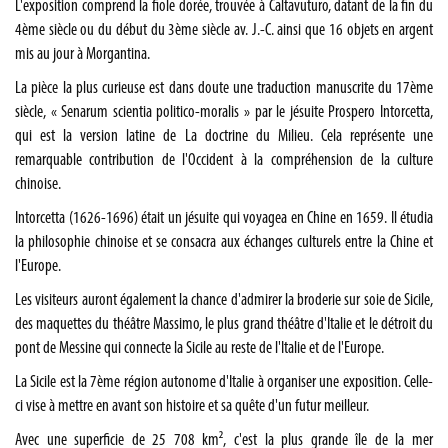
L'exposition comprend la fiole dorée, trouvée à Caltavuturo, datant de la fin du
4ème siècle ou du début du 3ème siècle av. J.-C. ainsi que 16 objets en argent
mis au jour à Morgantina.
La pièce la plus curieuse est dans doute une traduction manuscrite du 17ème
siècle, « Senarum scientia politico-moralis » par le jésuite Prospero Intorcetta,
qui est la version latine de La doctrine du Milieu. Cela représente une
remarquable contribution de l'Occident à la compréhension de la culture
chinoise.
Intorcetta (1626-1696) était un jésuite qui voyagea en Chine en 1659. Il étudia
la philosophie chinoise et se consacra aux échanges culturels entre la Chine et
l'Europe.
Les visiteurs auront également la chance d'admirer la broderie sur soie de Sicile,
des maquettes du théâtre Massimo, le plus grand théâtre d'Italie et le détroit du
pont de Messine qui connecte la Sicile au reste de l'Italie et de l'Europe.
La Sicile est la 7ème région autonome d'Italie à organiser une exposition. Celle-
ci vise à mettre en avant son histoire et sa quête d'un futur meilleur.
Avec une superficie de 25 708 km², c'est la plus grande île de la mer