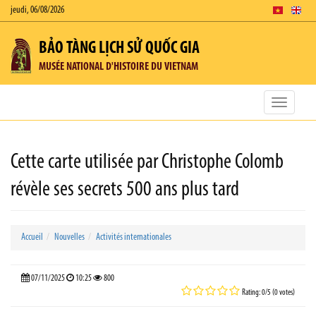
jeudi, 06/08/2026
BẢO TÀNG LỊCH SỬ QUỐC GIA
MUSÉE NATIONAL D'HISTOIRE DU VIETNAM
Toggle
navigatio
Cette carte utilisée par Christophe Colomb
révèle ses secrets 500 ans plus tard
Accueil
Nouvelles
Activités internationales
07/11/2025
10:25
800
Rating: 0/5 (0 votes)