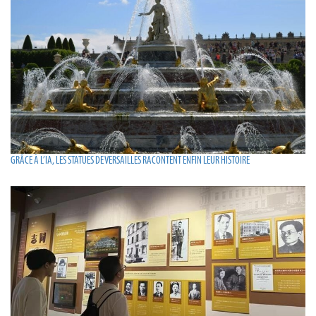
GRÂCE À L’IA, LES STATUES DE VERSAILLES RACONTENT ENFIN LEUR HISTOIRE