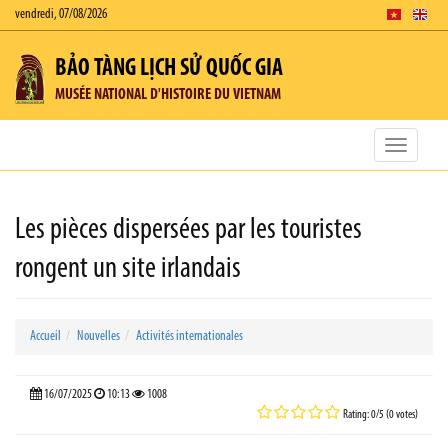
vendredi, 07/08/2026
BẢO TÀNG LỊCH SỬ QUỐC GIA
MUSÉE NATIONAL D'HISTOIRE DU VIETNAM
Toggle
navigatio
Les pièces dispersées par les touristes
rongent un site irlandais
Accueil
Nouvelles
Activités internationales
16/07/2025
10:13
1008
Rating: 0/5 (0 votes)