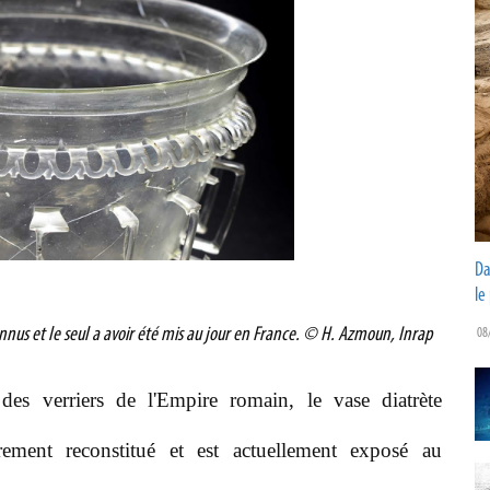
Da
le
onnus et le seul a avoir été mis au jour en France. © H. Azmoun, Inrap
08
des verriers de l'Empire romain, le vase diatrète
ment reconstitué et est actuellement exposé au