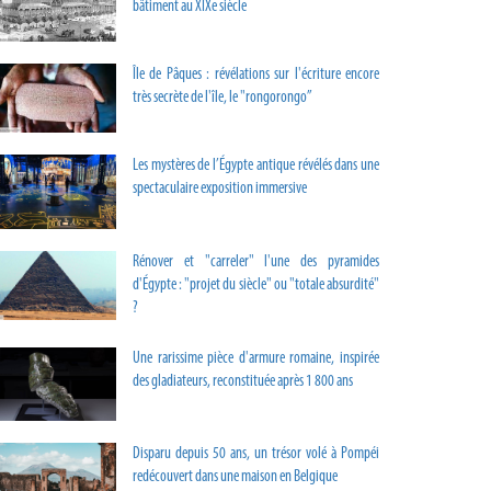
bâtiment au XIXe siècle
Île de Pâques : révélations sur l'écriture encore
très secrète de l'île, le "rongorongo”
Les mystères de l’Égypte antique révélés dans une
spectaculaire exposition immersive
Rénover et "carreler" l'une des pyramides
d'Égypte : "projet du siècle" ou "totale absurdité"
?
Une rarissime pièce d'armure romaine, inspirée
des gladiateurs, reconstituée après 1 800 ans
Disparu depuis 50 ans, un trésor volé à Pompéi
redécouvert dans une maison en Belgique