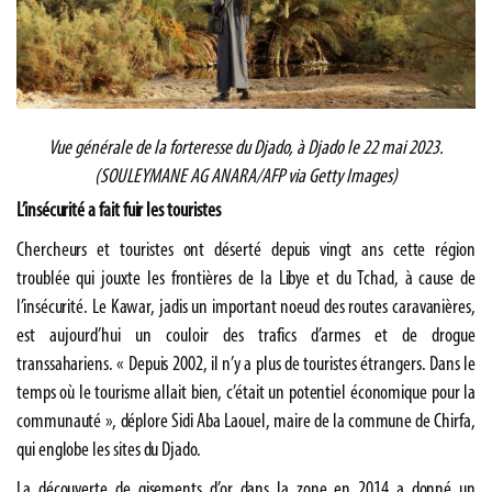
Vue générale de la forteresse du Djado, à Djado le 22 mai 2023.
(SOULEYMANE AG ANARA/AFP via Getty Images)
L’insécurité a fait fuir les touristes
Chercheurs et touristes ont déserté depuis vingt ans cette région
troublée qui jouxte les frontières de la Libye et du Tchad, à cause de
l’insécurité. Le Kawar, jadis un important noeud des routes caravanières,
est aujourd’hui un couloir des trafics d’armes et de drogue
transsahariens. « Depuis 2002, il n’y a plus de touristes étrangers. Dans le
temps où le tourisme allait bien, c’était un potentiel économique pour la
communauté », déplore Sidi Aba Laouel, maire de la commune de Chirfa,
qui englobe les sites du Djado.
La découverte de gisements d’or dans la zone en 2014 a donné un