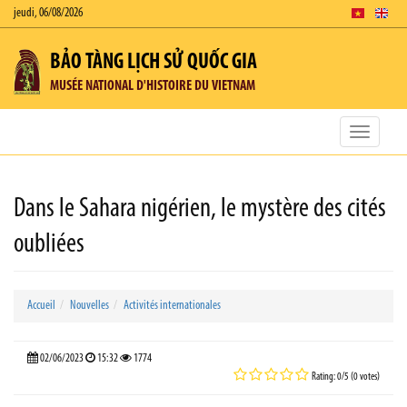
jeudi, 06/08/2026
BẢO TÀNG LỊCH SỬ QUỐC GIA
MUSÉE NATIONAL D'HISTOIRE DU VIETNAM
Toggle
navigatio
Dans le Sahara nigérien, le mystère des cités
oubliées
Accueil
Nouvelles
Activités internationales
02/06/2023
15:32
1774
Rating: 0/5 (0 votes)