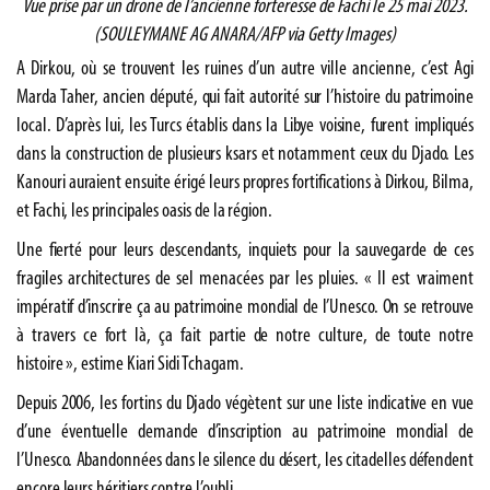
Vue prise par un drone de l’ancienne forteresse de Fachi le 25 mai 2023.
(SOULEYMANE AG ANARA/AFP via Getty Images)
A Dirkou, où se trouvent les ruines d’un autre ville ancienne, c’est Agi
Marda Taher, ancien député, qui fait autorité sur l’histoire du patrimoine
local. D’après lui, les Turcs établis dans la Libye voisine, furent impliqués
dans la construction de plusieurs ksars et notamment ceux du Djado. Les
Kanouri auraient ensuite érigé leurs propres fortifications à Dirkou, Bilma,
et Fachi, les principales oasis de la région.
Une fierté pour leurs descendants, inquiets pour la sauvegarde de ces
fragiles architectures de sel menacées par les pluies. « Il est vraiment
impératif d’inscrire ça au patrimoine mondial de l’Unesco. On se retrouve
à travers ce fort là, ça fait partie de notre culture, de toute notre
histoire », estime Kiari Sidi Tchagam.
Depuis 2006, les fortins du Djado végètent sur une liste indicative en vue
d’une éventuelle demande d’inscription au patrimoine mondial de
l’Unesco. Abandonnées dans le silence du désert, les citadelles défendent
encore leurs héritiers contre l’oubli.