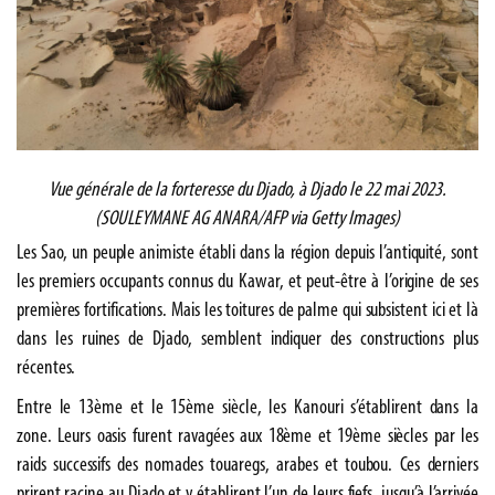
Vue générale de la forteresse du Djado, à Djado le 22 mai 2023.
(SOULEYMANE AG ANARA/AFP via Getty Images)
Les Sao, un peuple animiste établi dans la région depuis l’antiquité, sont
les premiers occupants connus du Kawar, et peut-être à l’origine de ses
premières fortifications. Mais les toitures de palme qui subsistent ici et là
dans les ruines de Djado, semblent indiquer des constructions plus
récentes.
Entre le 13ème et le 15ème siècle, les Kanouri s’établirent dans la
zone. Leurs oasis furent ravagées aux 18ème et 19ème siècles par les
raids successifs des nomades touaregs, arabes et toubou. Ces derniers
prirent racine au Djado et y établirent l’un de leurs fiefs, jusqu’à l’arrivée