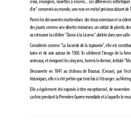
croix, enseignes, navettes à encens... Les différences esthétique
d'or" conservée au monde, une rose en métal précieux datant de
Parmi les découvertes inattendues: des tissus orientaux et occide
des jouets comme une dînette miniature, un soldat de plomb, des c
va retrouver la célèbre "Dame à la Licorne" abritée dans une salle
Considérée comme "La Joconde de la tapisserie", elle est constitu
laine et de soie autour de 1500. Ils célèbrent l'image de la fem
animaux, et évoquent les cinq sens, hormis le dernier, intitulé "Mon
Découverte en 1841 au château de Boussac (Creuse), par l'éc
historiques, elle n'a été prêtée que trois fois à l'étranger: au Me
Elle a également été exposée à titre exceptionnel, de novembre 20
cachée pendant la
Première Guerre mondiale
et à laquelle le mus