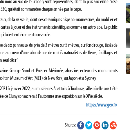
s du nord au sud de l'Europe y sont représentées, dont la plus ancienne "rose
 1330, qui était commandée chaque année par le pape.
ntaux, de la vaisselle, dont des céramiques hispano-mauresques, du mobilier et
artes à jouer et des instruments scientifiques comme un astrolabe. Le public
 qui lui est entièrement consacrée.
ée de six panneaux de près de 3 mètres sur 5 mètres, sur fond rouge, tissés de
me au coeur d'une abondance de motifs naturalistes de fleurs, feuillages et
 seul désir".
rivaine George Sand et Prosper Mérimée, alors inspecteur des monuments
tropolitan Museum of Art (MET) de New York, au Japon et à Sydney.
21 à janvier 2022, au musée des Abattoirs à Toulouse, ville où elle avait été
ée de Cluny consacrera à l'automne une exposition sur le XIVe siècle.
https://www.geo.fr/
Shares: