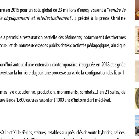
é en 2015 pour un coût global de 23 millions d'euros, visaient à "
rendre le
ible physiquement et intellectuellement
", a précisé à la presse Christine
lle a permis la restauration partielle des bâtiments, notamment des thermes
cueil et de nouveaux espaces publics dotés d'activités pédagogiques, ainsi que
aujourd'hui autour d'une extension contemporaine inaugurée en 2018 et signée
ert sur la lumière du jour, une prouesse au vu de la configuration des lieux. Il
mes (vie quotidienne, production, monuments, combats...) en 21 salles, de
nouvelée de 1.600 œuvres racontant 1000 ans d'histoire d'art médiéval.
XIIe et XIIIe siècles, statues, retables sculptés, clés de voûte hybrides, calices,