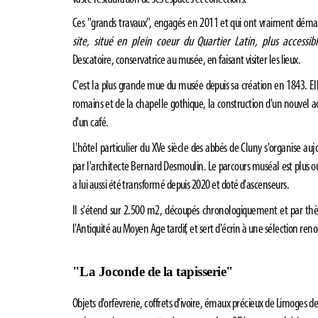
Ces "grands travaux", engagés en 2011 et qui ont vraiment démarr
site, situé en plein coeur du Quartier Latin, plus access
Descatoire, conservatrice au musée, en faisant visiter les lieux.
C'est la plus grande mue du musée depuis sa création en 1843. E
romains et de la chapelle gothique, la construction d'un nouvel ac
d'un café.
L'hôtel particulier du XVe siècle des abbés de Cluny s'organise 
par l'architecte Bernard Desmoulin. Le parcours muséal est plus ouv
a lui aussi été transformé depuis 2020 et doté d'ascenseurs.
Il s'étend sur 2.500 m2, découpés chronologiquement et par thè
l'Antiquité au Moyen Age tardif, et sert d'écrin à une sélection re
"La Joconde de la tapisserie"
Objets d'orfèvrerie, coffrets d'ivoire, émaux précieux de Limoges des 