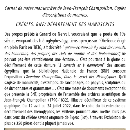
Carnet de notes manuscrites de Jean-François Champollion. Copies
d'inscriptions de momies.
CRÉDITS: BNF/ DÉPARTEMENT DES MANUSCRITS
Des propos prêtés à Gérard de Nerval, voudraient que le poète du 19e
siècle, évoquant des hiéroglyphes égyptiens aperçus sur l’Obélisque érigé
en plein Paris en 1836, ait décrété "
qu’une écriture où il y avait des canards,
des hannetons, des peignes, des clefs de montre et des tirebouchons",
ne
pouvait pas être véritablement une écriture… C’est pourtant à la gloire du
déchiffrement de cette écriture "
à canards et à hannetons
" des anciens
égyptiens que la Bibliothèque Nationale de France (BNF) consacre
l’exposition
L’Aventure Champollion, Dans le secret des Hiéroglyphes
. Qu’il
s’agisse de manuscrits, d’estampes, de sarcophages, de papyrus, sculptures ou
de dictionnaires et grammaires… C’est une masse de documents exceptionnels
que présente la BNF, propriétaire de l’ensemble des archives scientifiques de
Jean-François Champollion (1790-1832), l’illustre déchiffreur de ce système
graphique. Du 12 avril au 24 juillet 2022, dans le cadre du bicentenaire du
déchiffrement des hiéroglyphes, les visiteurs pourront ainsi mettre leurs pas
dans ceux du célèbre savant originaire de Figeac (Lot), à travers l’exhibition de
plus de 350 pièces dont la plupart jamais vue.