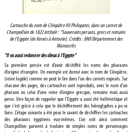
Cartouche du nom de Cléopâtre VII Philopator, dans un carnet de
Champollion de 1822 intitulé : "Souverains persans, grecs et romains
de l'Egypte (de Xerxès à Antonin). Crédits : BNF/Département des
Manuscrits
"Il va aussi redonner des dieux à l’Egypte"
Sa première percée est d’avoir déchiffré les noms des pharaons
d’origine étrangère. Un exemple est donné avec le nom de Cléopâtre,
(reine lagide) comme on peut le lire dans l’un des carnets exposés. Sur
chacune des pages, des cartouches sont reproduits, avec le nom d’un
pharaon ou celui d’une reine d’origine grecque, romaine mais aussi
perse. Une façon de rappeler que l’Egypte a aussi été hellénistique et
que c’est grâce à cela que le déchiffrement des hiéroglyphes a pu se
faire. L’étape suivante a été pour le savant de déchiffrer les cartouches
des pharaons égyptiens eux-mêmes. L’on voit ainsi comment
Champollion parvient à traduire de simples noms de personnages