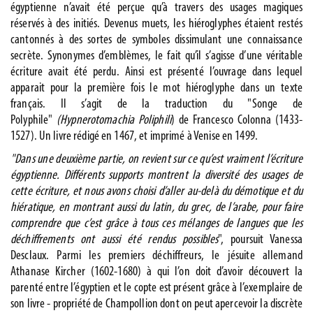
égyptienne n’avait été perçue qu’à travers des usages magiques
réservés à des initiés. Devenus muets, les hiéroglyphes étaient restés
cantonnés à des sortes de symboles dissimulant une connaissance
secrète. Synonymes d’emblèmes, le fait qu’il s’agisse d’une véritable
écriture avait été perdu. Ainsi est présenté l’ouvrage dans lequel
apparait pour la première fois le mot hiéroglyphe dans un texte
français. Il s’agit de la traduction du "Songe de
Polyphile"
(Hypnerotomachia Poliphili
) de Francesco Colonna (1433-
1527). Un livre rédigé en 1467, et imprimé à Venise en 1499.
"Dans une deuxième partie, on revient sur ce qu’est vraiment l’écriture
égyptienne. Différents supports montrent la diversité des usages de
cette écriture, et nous avons choisi d’aller au-delà du démotique et du
hiératique, en montrant aussi du latin, du grec, de l’arabe, pour faire
comprendre que c’est grâce à tous ces mélanges de langues que les
déchiffrements ont aussi été rendus possibles
", poursuit Vanessa
Desclaux. Parmi les premiers déchiffreurs, le jésuite allemand
Athanase Kircher (1602-1680) à qui l’on doit d’avoir découvert la
parenté entre l’égyptien et le copte est présent grâce à l’exemplaire de
son livre - propriété de Champollion dont on peut apercevoir la discrète