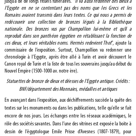
jusqu’à de de longs rituels funéraires.
"Il va aussi redonner des dieux à
l’Egypte en ne se contentant pas des noms que les Grecs et les
Romains avaient transmis dans leurs textes. Ce qui nous a permis de
redécouvrir une collection de bronzes légués à la Bibliothèque
nationale. Des bronzes vus par Champollion lui-même et qu’il a
reproduit dans son panthéon égyptien en rétablissant la fonction de
ces dieux, et leurs véritables noms. Hermès redevient Thot
", ajoute la
commissaire de l’exposition. Surtout, Champollion va redonner une
chronologie à l’Egypte, après être allé à Turin et avoir découvert le
Canon royal de Turin et la liste de tous les souverains jusqu’au début du
Nouvel Empire (1500-1000 av. notre ère).
Statuettes de bronze de dieux et déesses de l'Egypte antique. Crédits :
BNF/département des Monnaies, médailles et antiques
En avançant dans l’exposition, aux déchiffrements succède la quête des
textes sur les monuments ou dans les publications, telle qu’elle se fait
encore de nos jours. Les échanges entre les réseaux académiques, le
rôle des sociétés savantes. Dans l’une des vitrines est exposée la boite à
dessin de l’égyptologue Emile Prisse d’Avesnes (1807-1879), pour