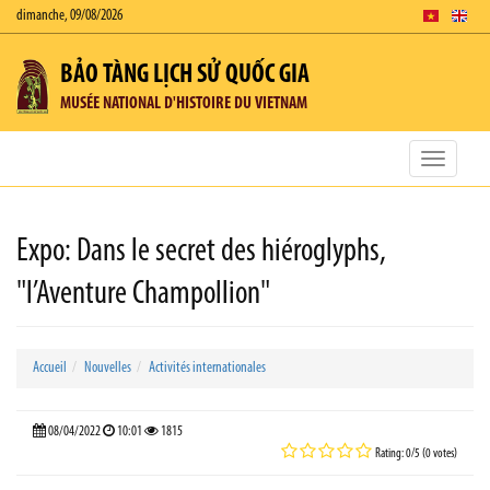
dimanche, 09/08/2026
BẢO TÀNG LỊCH SỬ QUỐC GIA
MUSÉE NATIONAL D'HISTOIRE DU VIETNAM
Toggle
navigatio
Expo: Dans le secret des hiéroglyphs,
"l’Aventure Champollion"
Accueil
Nouvelles
Activités internationales
08/04/2022
10:01
1815
Rating: 0/5 (0 votes)