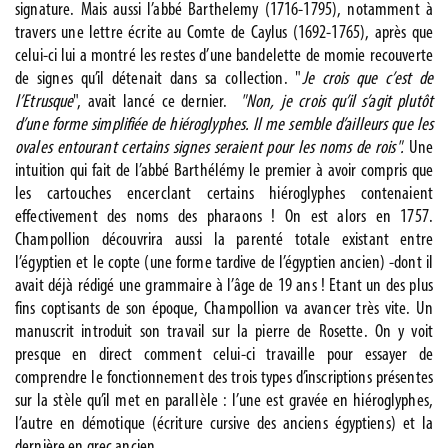
signature. Mais aussi l’abbé Barthelemy (1716-1795), notamment à
travers une lettre écrite au Comte de Caylus (1692-1765), après que
celui-ci lui a montré les restes d’une bandelette de momie recouverte
de signes qu’il détenait dans sa collection. "
Je crois que c’est de
l’Etrusque
", avait lancé ce dernier.
"Non, je crois qu’il s’agit plutôt
d’une forme simplifiée de hiéroglyphes. Il me semble d’ailleurs que les
ovales entourant certains signes seraient pour les noms de rois".
Une
intuition qui fait de l’abbé Barthélémy le premier à avoir compris que
les cartouches encerclant certains hiéroglyphes contenaient
effectivement des noms des pharaons ! On est alors en 1757.
Champollion découvrira aussi la parenté totale existant entre
l’égyptien et le copte (une forme tardive de l’égyptien ancien) -dont il
avait déjà rédigé une grammaire à l’âge de 19 ans ! Etant un des plus
fins coptisants de son époque, Champollion va avancer très vite. Un
manuscrit introduit son travail sur la pierre de Rosette. On y voit
presque en direct comment celui-ci travaille pour essayer de
comprendre le fonctionnement des trois types d’inscriptions présentes
sur la stèle qu’il met en parallèle : l’une est gravée en hiéroglyphes,
l’autre en démotique (écriture cursive des anciens égyptiens) et la
dernière en grec ancien.