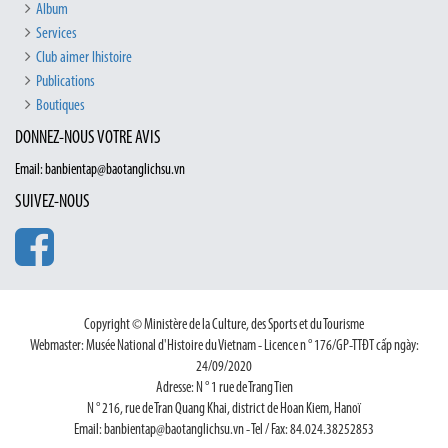
Album
Services
Club aimer lhistoire
Publications
Boutiques
DONNEZ-NOUS VOTRE AVIS
Email: banbientap@baotanglichsu.vn
SUIVEZ-NOUS
Copyright © Ministère de la Culture, des Sports et du Tourisme
Webmaster: Musée National d'Histoire du Vietnam - Licence n ° 176/GP-TTĐT cấp ngày:
24/09/2020
Adresse: N ° 1 rue de Trang Tien
N ° 216, rue de Tran Quang Khai, district de Hoan Kiem, Hanoï
Email: banbientap@baotanglichsu.vn - Tel / Fax: 84.024.38252853