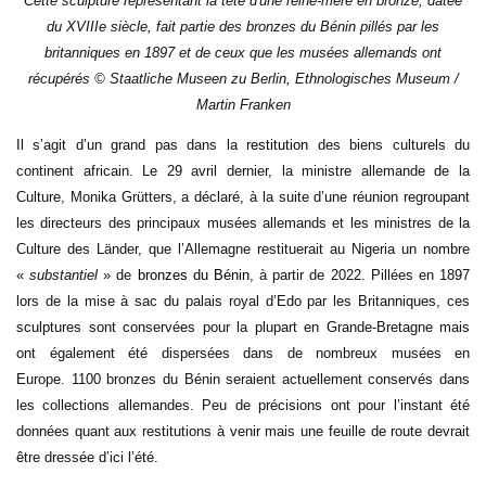
Cette sculpture représentant la tête d'une reine-mère en bronze, datée
du XVIIIe siècle, fait partie des bronzes du Bénin pillés par les
britanniques en 1897 et de ceux que les musées allemands ont
récupérés © Staatliche Museen zu Berlin, Ethnologisches Museum /
Martin Franken
Il s’agit d’un grand pas dans la
restitution
des biens culturels du
continent africain. Le 29 avril dernier, la ministre allemande de la
Culture, Monika Grütters, a déclaré, à la suite d’une réunion regroupant
les directeurs des principaux musées allemands et les ministres de la
Culture des Länder, que l’Allemagne restituerait au Nigeria un nombre
«
substantiel
» de
bronzes du Bénin
, à partir de 2022. Pillées en 1897
lors de la mise à sac du palais royal d’Edo par les Britanniques, ces
sculptures sont conservées pour la plupart en Grande-Bretagne mais
ont également été dispersées dans de nombreux musées en
Europe. 1100 bronzes du Bénin seraient actuellement conservés dans
les collections allemandes. Peu de précisions ont pour l’instant été
données quant aux restitutions à venir mais une feuille de route devrait
être dressée d’ici l’été.