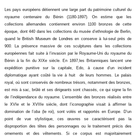
Les pays européens détiennent une large part du patrimoine culturel du
royaume centenaire du Bénin (1180-1897). On estime que les
collections allemandes contiennent environ 1100 bronzes de cette
époque, dont 440 dans les collections du musée d’ethnologie de Berlin,
quand le
British Museum de Londres
en conserve à lui-seul près de
900. La présence massive de ces sculptures dans les collections
européennes fait suite à l’invasion par le Royaume-Uni du royaume du
Bénin à la fin du XIXe siècle. En 1897,les Britanniques lancent une
expédition punitive sur la capitale, Edo, à cause d’un incident
diplomatique ayant coûté la vie à huit de leurs hommes. Le palais
royal, où sont conservés de nombreux trésors, notamment des bronzes,
est mis à sac, brûlé et ses dirigeants sont chassés, ce qui signe la fin
de l’indépendance du royaume. L’ensemble des bronzes réalisés entre
le XVIe et le XVIIIe siècle, dont l’iconographie visait à affirmer la
domination de l’
oba
(le roi), sont volés et rapportés en Europe. D’un
point de vue stylistique, ces œuvres se caractérisent pas la
disproportion des têtes des personnages ou le traitement précis des
ornements et des vêtements. Si ce corpus est majoritairement