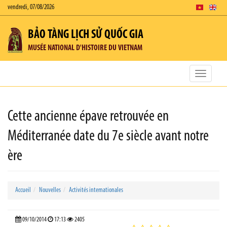
vendredi, 07/08/2026
BẢO TÀNG LỊCH SỬ QUỐC GIA
MUSÉE NATIONAL D'HISTOIRE DU VIETNAM
Toggle
navigatio
Cette ancienne épave retrouvée en
Méditerranée date du 7e siècle avant notre
ère
Accueil
Nouvelles
Activités internationales
09/10/2014
17:13
2405