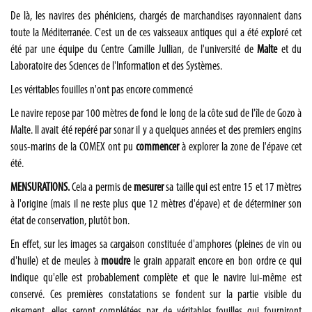
De là, les navires des phéniciens, chargés de marchandises rayonnaient dans
toute la Méditerranée. C'est un de ces vaisseaux antiques qui a été exploré cet
été par une équipe du Centre Camille Jullian, de l'université de
Malte
et du
Laboratoire des Sciences de l'Information et des Systèmes.
Les véritables fouilles n'ont pas encore commencé
Le navire repose par 100 mètres de fond le long de la côte sud de l'île de Gozo à
Malte. Il avait été repéré par sonar il y a quelques années et des premiers engins
sous-marins de la COMEX ont pu
commencer
à explorer la zone de l'épave cet
été.
MENSURATIONS.
Cela a permis de
mesurer
sa taille qui est entre 15 et 17 mètres
à l'origine (mais il ne reste plus que 12 mètres d'épave) et de déterminer son
état de conservation, plutôt bon.
En effet, sur les images sa cargaison constituée d'amphores (pleines de vin ou
d'huile) et de meules à
moudre
le grain apparait encore en bon ordre ce qui
indique qu'elle est probablement complète et que le navire lui-même est
conservé. Ces premières constatations se fondent sur la partie visible du
gisement, elles seront complétées par de véritables fouilles qui fourniront