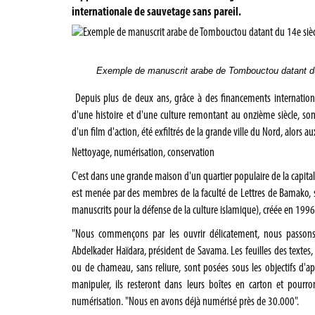
internationale de sauvetage sans pareil.
Exemple de manuscrit arabe de Tombouctou datant du
Depuis plus de deux ans, grâce à des financements internation
d'une histoire et d'une culture remontant au onzième siècle, so
d'un film d'action, été exfiltrés de la grande ville du Nord, alors a
Nettoyage, numérisation, conservation
C'est dans une grande maison d'un quartier populaire de la capita
est menée par des membres de la faculté de Lettres de Bamako, 
manuscrits pour la défense de la culture islamique), créée en 1996
"Nous commençons par les ouvrir délicatement, nous passons 
Abdelkader Haïdara, président de Savama. Les feuilles des textes
ou de chameau, sans reliure, sont posées sous les objectifs d'app
manipuler, ils resteront dans leurs boîtes en carton et pourro
numérisation. "Nous en avons déjà numérisé près de 30.000".