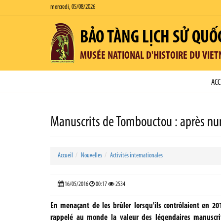
mercredi, 05/08/2026
BẢO TÀNG LỊCH SỬ QUỐ
MUSÉE NATIONAL D'HISTOIRE DU VIE
ACC
Manuscrits de Tombouctou : après num
Accueil
Nouvelles
Activités internationales
16/05/2016
00:17
2534
En menaçant de les brûler lorsqu'ils contrôlaient en 2
rappelé au monde la valeur des légendaires manuscrit