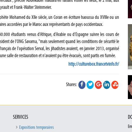
ciaux", précise Abdelkader Haïdara en faisant visiter les lieux, le 2 mai, aux
yrault et Frank-Walter Steinmeier.
ophète Mohamed du XIIe siècle, un Coran en écriture haoussa du XVIIIe ou un
aires accordées par le Maroc aux représentants de pays occidentaux.
0.000 étudiants venus d'Afrique, d'Arabie ou d'Espagne suivre les cours de
président de l'ONG Savama, "mais seulement quand les conditions de sécurité le
français de l'opération Serval, les jihadistes avaient, en janvier 2013, organisé
ne salle de restauration et n'avaient pu être évacués, sont partis en fumée.
http://culturebox.francetvinfo.fr/
Shares:
SERVICES
DO
Em
Expositions temporaires