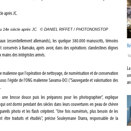
 14e siècle après JC.
© DANIEL RIFFET / PHOTONONSTOP
aux (essentiellement allemands), les quelque 380.000 manuscrits, témoins
Ré
nt conservés à Bamako, après avoir, dans des opérations clandestines dignes
ux mains des intégristes armés.
10
La
le malienne que l'opération de nettoyage, de numérisation et de conservation
un
sous l'égide de l'ONG malienne Savama-DCI ("Sauvegarde et valorisation des
an
.
une brosse douce puis les préparons pour les photographier", explique
, qui ont dormi pendant des siècles dans leurs couvertures en peau de chèvre
areils photo et les flash crépitent. "Une fois numérisés, plus besoin de les
nt être traduits et étudiés", précise Souleymane Diarra, responsable de la