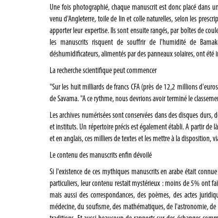
Une fois photographié, chaque manuscrit est donc placé dans une
venu d'Angleterre, toile de lin et colle naturelles, selon les presc
apporter leur expertise. Ils sont ensuite rangés, par boîtes de coul
les manuscrits risquent de souffrir de l'humidité de Bamak
déshumidificateurs, alimentés par des panneaux solaires, ont été in
La recherche scientifique peut commencer
"Sur les huit milliards de francs CFA (près de 12,2 millions d'eu
de Savama. "A ce rythme, nous devrions avoir terminé le classement,
Les archives numérisées sont conservées dans des disques durs, do
et instituts. Un répertoire précis est également établi. A partir de
et en anglais, ces milliers de textes et les mettre à la disposition
Le contenu des manuscrits enfin dévoilé
Si l'existence de ces mythiques manuscrits en arabe était connu
particuliers, leur contenu restait mystérieux : moins de 5% ont fait
mais aussi des correspondances, des poèmes, des actes juridiq
médecine, du soufisme, des mathématiques, de l'astronomie, de la 