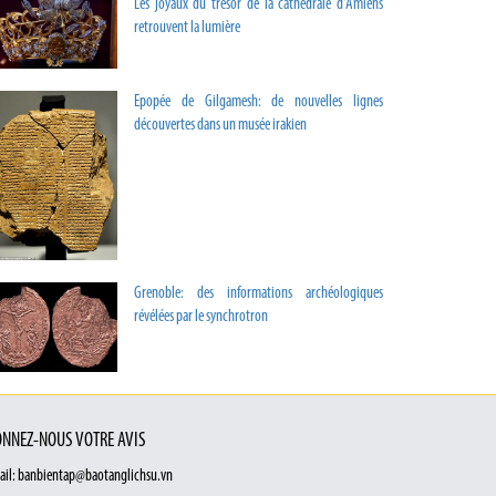
Les joyaux du trésor de la cathédrale d'Amiens
retrouvent la lumière
Epopée de Gilgamesh: de nouvelles lignes
découvertes dans un musée irakien
Grenoble: des informations archéologiques
révélées par le synchrotron
NNEZ-NOUS VOTRE AVIS
ail: banbientap@baotanglichsu.vn