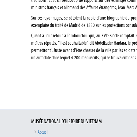
traditions. Et aussi beaucoup de rapports sur des échanges commer
ministres français et allemand des Affaires étrangères, Jean-Marc A
Sur ces rayonnages, se côtoient la copie d'une biographie du pr
exemplaire du traité de Madrid de 1880 sur les protections consul
Quant à leur retour à Tombouctou qui, au XVIe siècle comptait 4
maîtres réputés, "il est souhaitable", dit Abdelkader Haïdara, le 
permettront". Juste avant d'être chassés de la ville par les soldats 
un autodafé dans lequel 4.200 manuscrits, qui se trouvaient dans u
MUSÉE NATIONAL D’HISTOIRE DU VIETNAM
Accueil