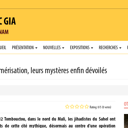
C GIA
TNAM
UEIL
PRÉSENTATION
NOUVELLES
EXPOSITIONS
RECHERCHES
érisation, leurs mystères enfin dévoilés
OT
Rating: 0/5 (0 votes)
012 Tombouctou, dans le nord du Mali, les jihadistes du Sahel ont
s de cette cité mythique, désormais au centre d'une opération