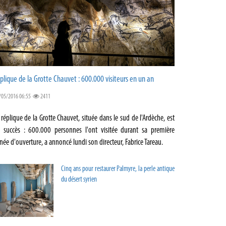
plique de la Grotte Chauvet : 600.000 visiteurs en un an
/05/2016 06:55
2411
 réplique de la Grotte Chauvet, située dans le sud de l'Ardèche, est
 succès : 600.000 personnes l'ont visitée durant sa première
née d'ouverture, a annoncé lundi son directeur, Fabrice Tareau.
Cinq ans pour restaurer Palmyre, la perle antique
du désert syrien