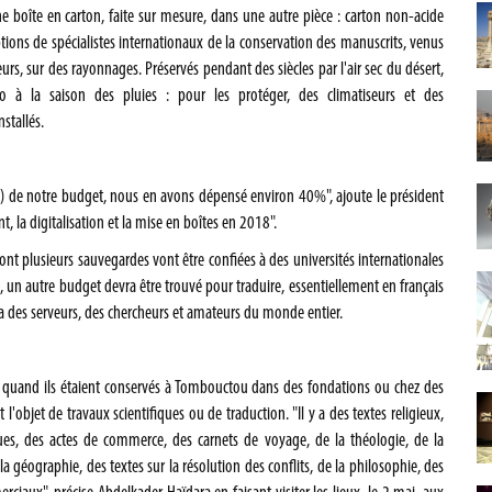
 boîte en carton, faite sur mesure, dans une autre pièce : carton non-acide
riptions de spécialistes internationaux de la conservation des manuscrits, venus
eurs, sur des rayonnages. Préservés pendant des siècles par l'air sec du désert,
o à la saison des pluies : pour les protéger, des climatiseurs et des
stallés.
ros) de notre budget, nous en avons dépensé environ 40%", ajoute le président
 la digitalisation et la mise en boîtes en 2018".
nt plusieurs sauvegardes vont être confiées à des universités internationales
 là, un autre budget devra être trouvé pour traduire, essentiellement en français
, via des serveurs, des chercheurs et amateurs du monde entier.
e quand ils étaient conservés à Tombouctou dans des fondations ou chez des
 l'objet de travaux scientifiques ou de traduction. "Il y a des textes religieux,
ues, des actes de commerce, des carnets de voyage, de la théologie, de la
géographie, des textes sur la résolution des conflits, de la philosophie, des