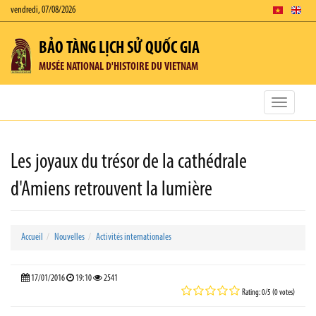
vendredi, 07/08/2026
BẢO TÀNG LỊCH SỬ QUỐC GIA
MUSÉE NATIONAL D'HISTOIRE DU VIETNAM
Toggle
navigatio
Les joyaux du trésor de la cathédrale
d'Amiens retrouvent la lumière
Accueil
Nouvelles
Activités internationales
17/01/2016
19:10
2541
Rating: 0/5 (0 votes)