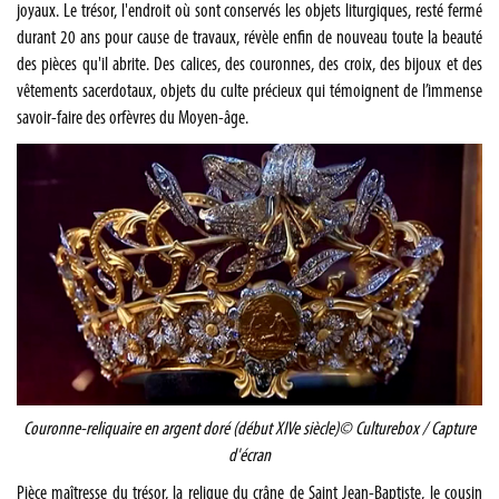
joyaux. Le trésor, l'endroit où sont conservés les objets liturgiques, resté fermé
durant 20 ans pour cause de travaux, révèle enfin de nouveau toute la beauté
des pièces qu'il abrite. Des calices, des couronnes, des croix, des bijoux et des
vêtements sacerdotaux, objets du culte précieux qui témoignent de l’immense
savoir-faire des orfèvres du Moyen-âge.
Couronne-reliquaire en argent doré (début XIVe siècle)
© Culturebox / Capture
d'écran
Pièce maîtresse du trésor, la relique du crâne de Saint Jean-Baptiste, le cousin