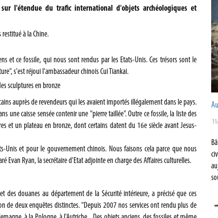
ur l'étendue du trafic international d'objets archéologiques et
ns et ce fossile, qui nous sont rendus par les Etats-Unis. Ces trésors sont le
ure", s'est réjoui l'ambassadeur chinois Cui Tiankai.
des sculptures en bronze
icains auprès de revendeurs qui les avaient importés illégalement dans le pays.
Au
s une caisse sensée contenir une "pierre taillée". Outre ce fossile, la liste des
11
es et un plateau en bronze, dont certains datent du 16e siècle avant Jesus-
Bâ
ats-Unis et pour le gouvernement chinois. Nous faisons cela parce que nous
ci
laré Evan Ryan, la secrétaire d'Etat adjointe en charge des Affaires culturelles.
au
so
 et des douanes au département de la Sécurité intérieure, a précisé que ces
sion de deux enquêtes distinctes. "Depuis 2007 nos services ont rendu plus de
lemagne, à la Pologne, à l'Autriche... Des objets anciens, des fossiles et même