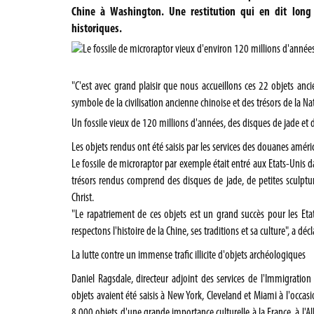
Chine à Washington. Une restitution qui en dit long s
historiques.
"C'est avec grand plaisir que nous accueillons ces 22 objets ancie
symbole de la civilisation ancienne chinoise et des trésors de la Nat
Un fossile vieux de 120 millions d'années, des disques de jade et 
Les objets rendus ont été saisis par les services des douanes amér
Le fossile de microraptor par exemple était entré aux Etats-Unis dan
trésors rendus comprend des disques de jade, de petites sculptur
Christ.
"Le rapatriement de ces objets est un grand succès pour les Et
respectons l'histoire de la Chine, ses traditions et sa culture", a déc
La lutte contre un immense trafic illicite d'objets archéologiques
Daniel Ragsdale, directeur adjoint des services de l'Immigration
objets avaient été saisis à New York, Cleveland et Miami à l'occa
8.000 objets d'une grande importance culturelle à la France, à l'Al