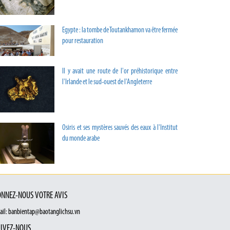
Egypte : la tombe de Toutankhamon va être fermée
pour restauration
Il y avait une route de l'or préhistorique entre
l'Irlande et le sud-ouest de l'Angleterre
Osiris et ses mystères sauvés des eaux à l'Institut
du monde arabe
NNEZ-NOUS VOTRE AVIS
ail: banbientap@baotanglichsu.vn
IVEZ-NOUS