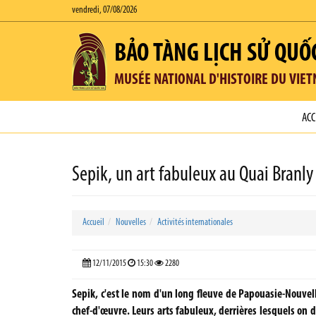
vendredi, 07/08/2026
BẢO TÀNG LỊCH SỬ QUỐ
MUSÉE NATIONAL D'HISTOIRE DU VIE
ACC
Sepik, un art fabuleux au Quai Branly
Accueil
Nouvelles
Activités internationales
12/11/2015
15:30
2280
Sepik, c'est le nom d'un long fleuve de Papouasie-Nouvel
chef-d'œuvre. Leurs arts fabuleux, derrières lesquels on 