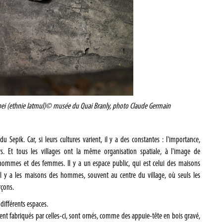
bei (ethnie Iatmul)
© musée du Quai Branly, photo Claude Germain
u Sepik. Car, si leurs cultures varient, il y a des constantes : l'importance,
 Et tous les villages ont la même organisation spatiale, à l'image de
s hommes et des femmes. Il y a un espace public, qui est celui des maisons
 il y a les maisons des hommes, souvent au centre du village, où seuls les
rçons.
 différents espaces.
nt fabriqués par celles-ci, sont ornés, comme des appuie-tête en bois gravé,