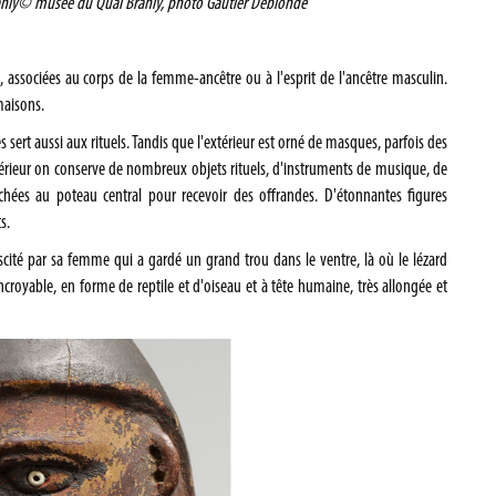
nly
© musée du Quai Branly, photo Gautier Deblonde
ssociées au corps de la femme-ancêtre ou à l'esprit de l'ancêtre masculin.
maisons.
rt aussi aux rituels. Tandis que l'extérieur est orné de masques, parfois des
térieur on conserve de nombreux objets rituels, d'instruments de musique, de
ochées au poteau central pour recevoir des offrandes. D'étonnantes figures
s.
cité par sa femme qui a gardé un grand trou dans le ventre, là où le lézard
incroyable, en forme de reptile et d'oiseau et à tête humaine, très allongée et