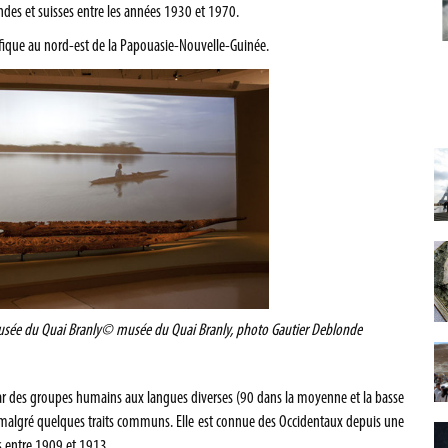
andes et suisses entre les années 1930 et 1970.
ifique au nord-est de la Papouasie-Nouvelle-Guinée.
usée du Quai Branly
© musée du Quai Branly, photo Gautier Deblonde
 par des groupes humains aux langues diverses (90 dans la moyenne et la basse
es, malgré quelques traits communs. Elle est connue des Occidentaux depuis une
s entre 1909 et 1913.