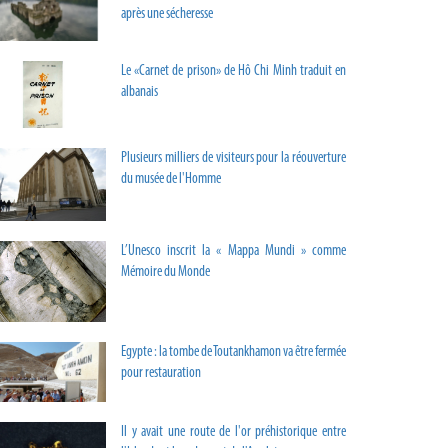
après une sécheresse
Le «Carnet de prison» de Hô Chi Minh traduit en
albanais
Plusieurs milliers de visiteurs pour la réouverture
du musée de l'Homme
L’Unesco inscrit la « Mappa Mundi » comme
Mémoire du Monde
Egypte : la tombe de Toutankhamon va être fermée
pour restauration
Il y avait une route de l'or préhistorique entre