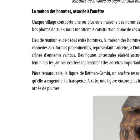
Masques de la vallée du Sepik au Quai Bra
La maison des hommes, associée à l'ancêtre
Chaque village comporte une ou plusieurs maisons des hommes, a
Des photos de 1913 nous montrent la construction d'une de ces 
Lieu de réunion et de débat entre hommes, la maison des hommes se
vanneries aux formes proéminentes, représentant l'ancêtre, à l'in
crânes d'ennemis vaincus. Des figures ancestrales étaient accr
féminines les jambes écartées représentent des ancêtres important
Pièce remarquable, la figure de Betman-Gambi, un ancêtre ressus
qu'elle a engendré l'a transpercé. A côté, une figure encore plus 
ornée de plumes.