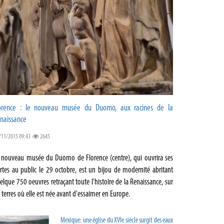
orence : le nouveau musée du Duomo, aux racines de la
naissance
/11/2015 09:43
2645
 nouveau musée du Duomo de Florence (centre), qui ouvrira ses
rtes au public le 29 octobre, est un bijou de modernité abritant
elque 750 oeuvres retraçant toute l'histoire de la Renaissance, sur
s terres où elle est née avant d'essaimer en Europe.
Mexique: une église du XVIe siècle surgit des eaux