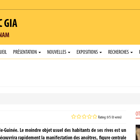
C GIA
TNAM
UEIL
PRÉSENTATION
NOUVELLES
EXPOSITIONS
RECHERCHES
OT
Rating: 0/5 (0 votes)
le-Guinée. Le moindre objet usuel des habitants de ses rives est un
découvrira rapidement la manifestation des ancêtres, figure centrale