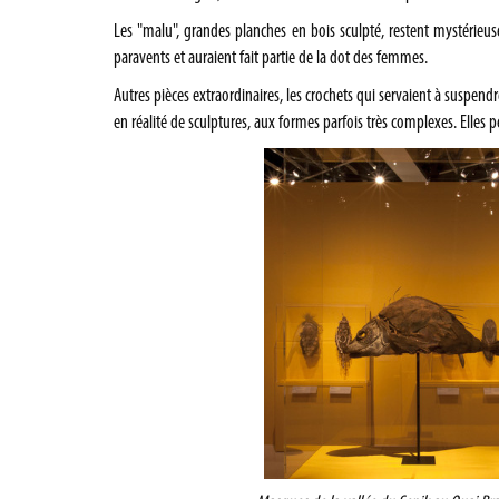
Les "malu", grandes planches en bois sculpté, restent mystérieu
paravents et auraient fait partie de la dot des femmes.
Autres pièces extraordinaires, les crochets qui servaient à suspendre
en réalité de sculptures, aux formes parfois très complexes. Elle