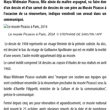
Maya Widmaier Picasso, fille aînée du maître espagnol, va faire don
d'un dessin et d'un carnet de dessins de son père au Musée Picasso à
l'occasion de sa réouverture, indique vendredi son avocat dans un
communiqué.
Le musée Picasso à Paris, 2014
© STEPHANE DE SAKUTIN / AFP
Le dessin de 1908 représente un visage féminin de la période cubiste. Au dos,
est dessiné le bas du visage de Guillaume Apollinaire qui est en réalité la moitié
d'une oeuvre, l'autre moitié appartenant déjà au musée.
Le carnet inédit comprend 38 dessins au crayon d'études de nus réalisés en avril
1960.
Maya Widmaier Picasso souhaite ainsi "marquer son soutien aux équipes qui
vont contribuer ensemble (à la réouverture prochaine du musée Picasso) sous la
tutelle d'Aurélie Filippetti, ministre de la Culture et de la communication",
précise le communiqué.
Fermé depuis cinq ans pour rénovation et agrandissement, ce musée national
doit rouvrir le 25 octobre, après plusieurs reports de la date et de nombreux