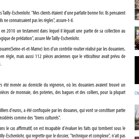
s Tailly-Eschenlohr. "Mes clients étaient d'une parfaite bonne foi. Ils pensaient
s ne connaissaient pas les règles", assure-t-il.
gé en 2010 un testament dans lequel il léguait une partie de sa collection au
gique de prédation", assure Me Tailly-Eschenlohr.
Jouarre(Seine-et-et-Marne) lors d'un contrôle routier réalisé par les douaniers.
n règle, mais aussi 112 pièces anciennes que le viticulteur avait prévu de
.
rs été menée au domicile du vigneron, où les douaniers avaient trouvé un
pièces de monnaie, des poteries, des bagues et des colliers, pour la plupart
Chi
illiers d'euros, a été confisquée par les douanes, qui vont se constituer partie
considérés comme des "biens culturels".
ans le cas affirmatif, on est incapable d'évaluer les faits qui tombent sous le
illy-Eschenlohr, qui regrette que le dossier, "technique et complexe", n'ait pas