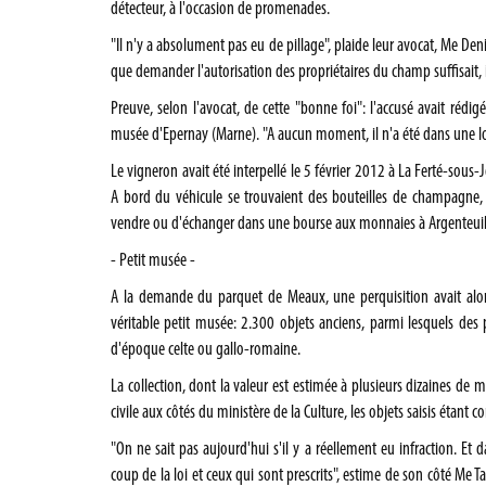
détecteur, à l'occasion de promenades.
"Il n'y a absolument pas eu de pillage", plaide leur avocat, Me Deni
que demander l'autorisation des propriétaires du champ suffisait, il
Preuve, selon l'avocat, de cette "bonne foi": l'accusé avait rédi
musée d'Epernay (Marne). "A aucun moment, il n'a été dans une lo
Le vigneron avait été interpellé le 5 février 2012 à La Ferté-sous-
A bord du véhicule se trouvaient des bouteilles de champagne, e
vendre ou d'échanger dans une bourse aux monnaies à Argenteuil
- Petit musée -
A la demande du parquet de Meaux, une perquisition avait alo
véritable petit musée: 2.300 objets anciens, parmi lesquels des 
d'époque celte ou gallo-romaine.
La collection, dont la valeur est estimée à plusieurs dizaines de m
civile aux côtés du ministère de la Culture, les objets saisis étant 
"On ne sait pas aujourd'hui s'il y a réellement eu infraction. Et d
coup de la loi et ceux qui sont prescrits", estime de son côté Me Ta