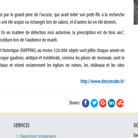
 par le grand-père de l'accusé, qui avait initié son petit-fils à la recherche
es ont été acquis ou échangés lors de salons, et d'autres lui on été donnés.
r en matière de détection non autorisée, la prescription est de trois ans",
rocédure lors de l'audience de mardi.
 et historique (HAPPAH), au moins 520.000 objets sont pillés chaque année en
époque gauloise, antique et médiévale, comme les pièces de monnaie, sont le
aux et visent notamment les églises en ruines, les châteaux et les sites
http://www.directmatin.fr/
Shares:
SERVICES
DO
Em
Expositions temporaires