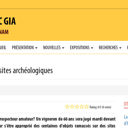
C GIA
TNAM
UEIL
PRÉSENTATION
NOUVELLES
EXPOSITIONS
RECHERCHES
 sites archéologiques
OT
Rating: 0/5 (0 votes)
La
 prospecteur amateur? Un vigneron de 60 ans sera jugé mardi devant
d'
ur s'être approprié des centaines d'objets ramassés sur des sites