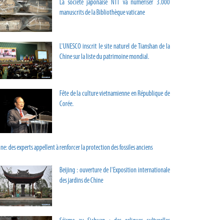
La société japonaise NTT va numériser 3.000
manuscrits de la Bibliothèque vaticane
L'UNESCO inscrit le site naturel de Tianshan de la
Chine sur la liste du patrimoine mondial.
Fête de la culture vietnamienne en République de
Corée.
ne: des experts appellent à renforcer la protection des fossiles anciens
Beijing : ouverture de l'Exposition internationale
des jardins de Chine