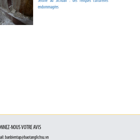
Séisme au Sichuan : des reliques culturelles
endommagées
NNEZ-NOUS VOTRE AVIS
ail: banbientap@baotanglichsu.vn