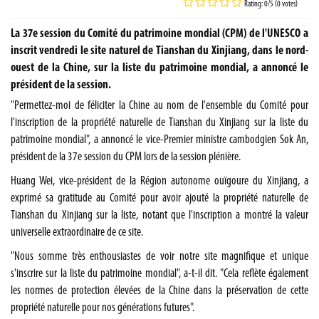
Rating: 0/5 (0 votes)
La 37e session du Comité du patrimoine mondial (CPM) de l'UNESCO a
inscrit vendredi le site naturel de Tianshan du Xinjiang, dans le nord-
ouest de la Chine, sur la liste du patrimoine mondial, a annoncé le
président de la session.
"Permettez-moi de féliciter la Chine au nom de l'ensemble du Comité pour
l'inscription de la propriété naturelle de Tianshan du Xinjiang sur la liste du
patrimoine mondial", a annoncé le vice-Premier ministre cambodgien Sok An,
président de la 37e session du CPM lors de la session plénière.
Huang Wei, vice-président de la Région autonome ouïgoure du Xinjiang, a
exprimé sa gratitude au Comité pour avoir ajouté la propriété naturelle de
Tianshan du Xinjiang sur la liste, notant que l'inscription a montré la valeur
universelle extraordinaire de ce site.
"Nous somme très enthousiastes de voir notre site magnifique et unique
s'inscrire sur la liste du patrimoine mondial", a-t-il dit. "Cela reflète également
les normes de protection élevées de la Chine dans la préservation de cette
propriété naturelle pour nos générations futures".