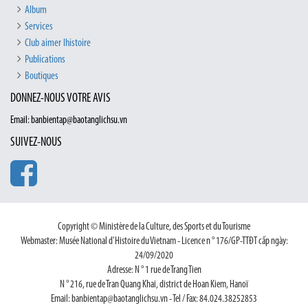
Album
Services
Club aimer lhistoire
Publications
Boutiques
DONNEZ-NOUS VOTRE AVIS
Email: banbientap@baotanglichsu.vn
SUIVEZ-NOUS
Copyright © Ministère de la Culture, des Sports et du Tourisme
Webmaster: Musée National d'Histoire du Vietnam - Licence n ° 176/GP-TTĐT cấp ngày:
24/09/2020
Adresse: N ° 1 rue de Trang Tien
N ° 216, rue de Tran Quang Khai, district de Hoan Kiem, Hanoï
Email: banbientap@baotanglichsu.vn - Tel / Fax: 84.024.38252853