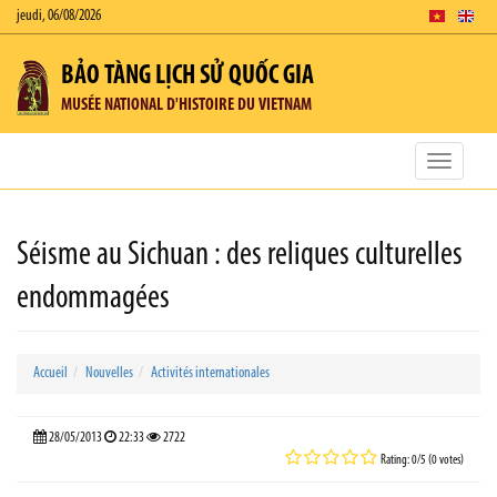
jeudi, 06/08/2026
BẢO TÀNG LỊCH SỬ QUỐC GIA
MUSÉE NATIONAL D'HISTOIRE DU VIETNAM
Toggle
navigatio
Séisme au Sichuan : des reliques culturelles
endommagées
Accueil
Nouvelles
Activités internationales
28/05/2013
22:33
2722
Rating: 0/5 (0 votes)