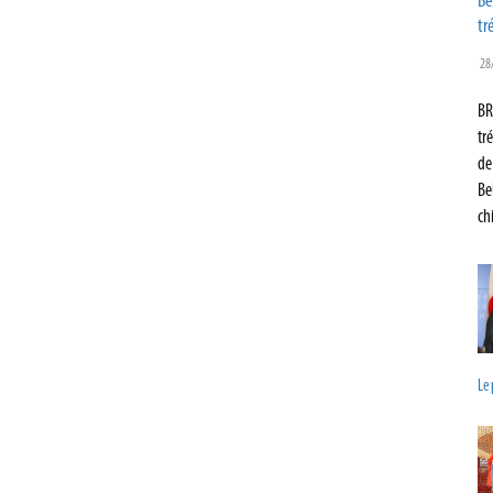
Be
tr
28
BR
tr
de
Be
ch
Le 