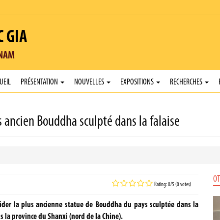
C GIA
TNAM
UEIL
PRÉSENTATION
NOUVELLES
EXPOSITIONS
RECHERCHES
us ancien Bouddha sculpté dans la falaise
OT
Rating: 0/5 (0 votes)
lider la plus ancienne statue de Bouddha du pays sculptée dans la
s la province du Shanxi (nord de la Chine).