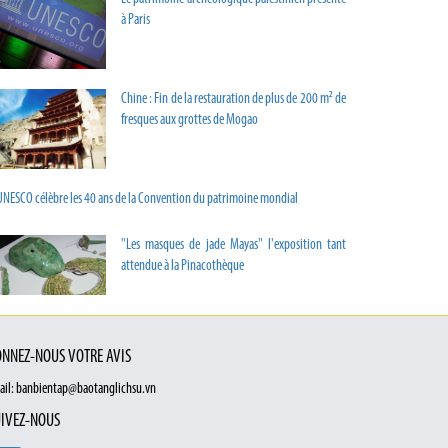
à Paris
Chine : Fin de la restauration de plus de 200 m² de
fresques aux grottes de Mogao
UNESCO célèbre les 40 ans de la Convention du patrimoine mondial
"Les masques de jade Mayas" l'exposition tant
attendue à la Pinacothèque
NNEZ-NOUS VOTRE AVIS
ail: banbientap@baotanglichsu.vn
IVEZ-NOUS