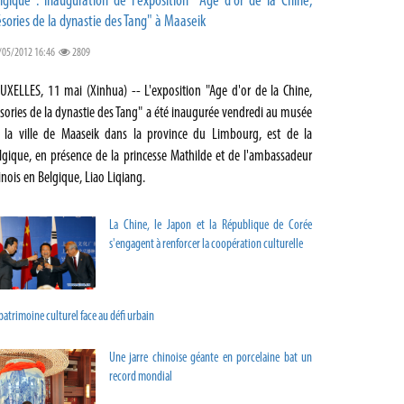
lgique : inauguration de l'exposition "Age d'or de la Chine,
ésories de la dynastie des Tang" à Maaseik
/05/2012 16:46
2809
UXELLES, 11 mai (Xinhua) -- L'exposition "Age d'or de la Chine,
ésories de la dynastie des Tang" a été inaugurée vendredi au musée
 la ville de Maaseik dans la province du Limbourg, est de la
lgique, en présence de la princesse Mathilde et de l'ambassadeur
inois en Belgique, Liao Liqiang.
La Chine, le Japon et la République de Corée
s'engagent à renforcer la coopération culturelle
patrimoine culturel face au défi urbain
Une jarre chinoise géante en porcelaine bat un
record mondial