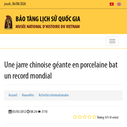
jeudi, 06/08/2026
BẢO TÀNG LỊCH SỬ QUỐC GIA
MUSÉE NATIONAL D'HISTOIRE DU VIETNAM
Toggle
navigatio
Une jarre chinoise géante en porcelaine bat
un record mondial
Accueil
Nouvelles
Activités internationales
03/05/2012
08:24
3110
Rating: 0/5 (0 votes)