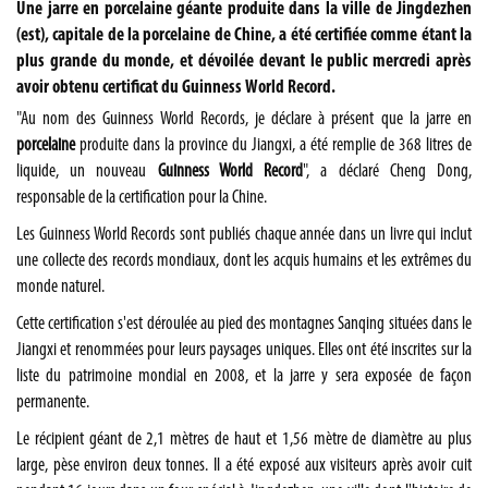
Une jarre en porcelaine géante produite dans la ville de Jingdezhen
(est), capitale de la porcelaine de Chine, a été certifiée comme étant la
plus grande du monde, et dévoilée devant le public mercredi après
avoir obtenu certificat du Guinness World Record.
"Au nom des Guinness World Records, je déclare à présent que la jarre en
porcelaine
produite dans la province du
Jiangxi
, a été remplie de 368 litres de
liquide, un nouveau
Guinness World Record
", a déclaré Cheng Dong,
responsable de la certification pour la Chine.
Les Guinness World Records sont publiés chaque année dans un livre qui inclut
une collecte des records mondiaux, dont les acquis humains et les extrêmes du
monde naturel.
Cette certification s'est déroulée au pied des montagnes Sanqing situées dans le
Jiangxi
et renommées pour leurs paysages uniques. Elles ont été inscrites sur la
liste du patrimoine mondial en 2008, et la jarre y sera exposée de façon
permanente.
Le récipient géant de 2,1 mètres de haut et 1,56 mètre de diamètre au plus
large, pèse environ deux tonnes. Il a été exposé aux visiteurs après avoir cuit