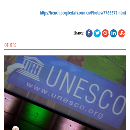
http://french.peopledaily.com.cn/Photos/7765571.html
Shares:
OTHERS