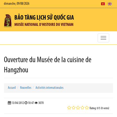
dimanche, 09/08/2026
BẢO TÀNG LỊCH SỬ QUỐC GIA
MUSÉE NATIONAL D'HISTOIRE DU VIETNAM
Toggle
navigatio
Ouverture du Musée de la cuisine de
Hangzhou
Accueil
Nouvelles
Activités internationales
13/04/2012
10:47
3070
Rating: 0/5 (0 votes)