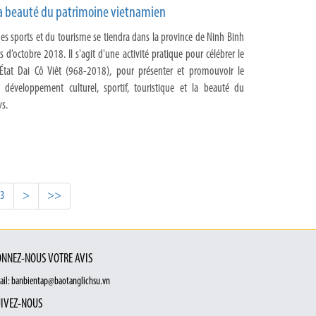
la beauté du patrimoine vietnamien
 des sports et du tourisme se tiendra dans la province de Ninh Binh
 d’octobre 2018. Il s'agit d'une activité pratique pour célébrer le
’État Dai Cô Viêt (968-2018), pour présenter et promouvoir le
u développement culturel, sportif, touristique et la beauté du
ys.
83
>
>>
NNEZ-NOUS VOTRE AVIS
ail: banbientap@baotanglichsu.vn
IVEZ-NOUS