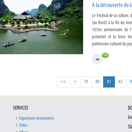
À la découverte de 
Le Festival de la culture,
(au Nord) à la fin du mois
1050e anniversaire de l
potentiel et la force d
patrimoine culturel du pa
1699
<<
<
79
80
81
82
SERVICES
DO
Em
Expositions temporaires
Vidéo
SU