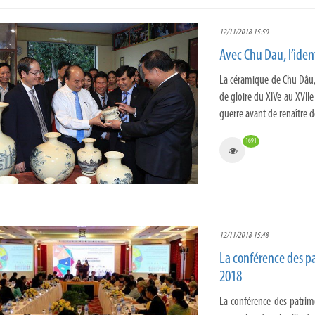
12/11/2018 15:50
Avec Chu Dau, l’iden
La céramique de Chu Dâu,
de gloire du XIVe au XVIIe
guerre avant de renaître de
1691
12/11/2018 15:48
La conférence des pa
2018
La conférence des patrim