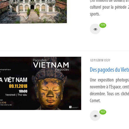
(30 millions de dollars) à 
culturel pour la période
sports.
1570
12/11/2018 15:51
Des pagodes du Viet
Une exposition photogr
novembre à l’Espace, centr
décembre. Tous ces cliché
Cornet.
1623