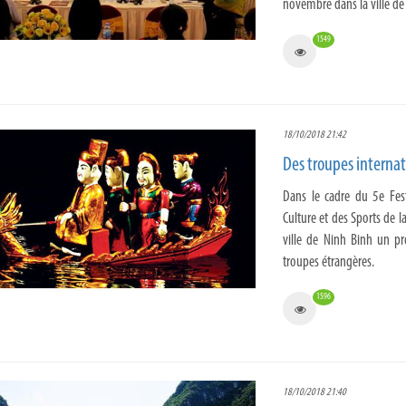
novembre dans la ville de
1549
18/10/2018 21:42
Des troupes interna
Dans le cadre du 5e Fes
Culture et des Sports de 
ville de Ninh Binh un p
troupes étrangères.
1596
18/10/2018 21:40