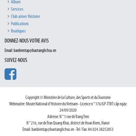
Album
Services
Club aimer lhistoire
Publications
Boutiques
DONNEZ-NOUS VOTRE AVIS
Email: banbientap@baotanglichsu.vn
SUIVEZ-NOUS
Copyright © Ministère de la Culture, des Sports et du Tourisme
Webmaster: Musée National d'Histoire du Vietnam - Licence n ° 176/GP-TTĐT cấp ngày:
24/09/2020
Adresse: N ° 1 rue de Trang Tien
N ° 216, rue de Tran Quang Khai, district de Hoan Kiem, Hanoï
Email: banbientap@baotanglichsu.vn - Tel / Fax: 84.024.38252853