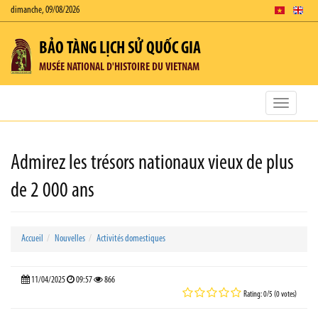
dimanche, 09/08/2026
BẢO TÀNG LỊCH SỬ QUỐC GIA
MUSÉE NATIONAL D'HISTOIRE DU VIETNAM
Toggle
navigatio
Admirez les trésors nationaux vieux de plus
de 2 000 ans
Accueil
Nouvelles
Activités domestiques
11/04/2025
09:57
866
Rating: 0/5 (0 votes)